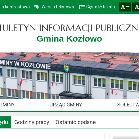
ja kontrastowa
Wersja tekstowa
Gęstość tekstu
Przejdź do głównego menu
Przejdź do mapy serwisu
Przejdź do treści
zresetuj
zmniejsz czcionkę
IULETYN INFORMACJI PUBLICZN
Gmina Kozłowo
 GMINY
URZĄD GMINY
SOŁECT
ędu
Godziny pracy
Ostatnio dodane