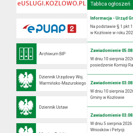
Tablica ogłoszeń
Informacja - Urząd G
Na podstawie § 1 pkt 1
w Kozłowie w roku 2026
Zawiadomienie 05.08.
Archiwum BIP
Otwiera się w nowej karcie
W dniu 10 sierpnia 202
posiedzenie Komisji R
Dziennik Urzędowy Woj.
Zawiadomienie 03.08.
Otwiera się w nowej karcie
Warmińsko-Mazurskiego
W dniu 10 sierpnia 202
Gminy w Kozłowie
Dziennik Ustaw
Otwiera się w nowej karcie
Zawiadomienie 03.08.
W dniu 5 sierpnia 2026
Wniosków i Petycji.