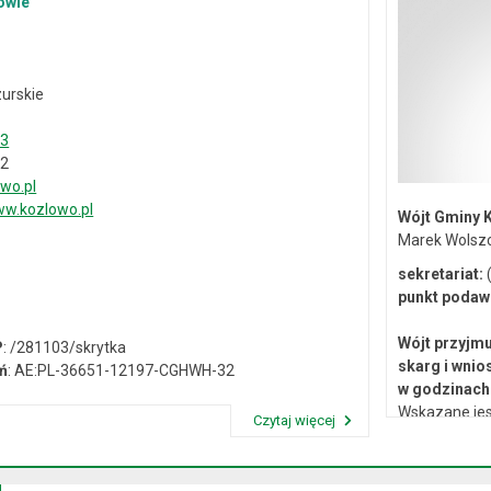
owie
urskie
33
02
wo.pl
w.kozlowo.pl
Wójt Gminy 
Marek Wolsz
sekretariat:
(
punkt podaw
Wójt przyjmu
P
: /281103/skrytka
skarg i wnio
ń
: AE:PL-36651-12197-CGHWH-32
w godzinach 
Wskazane jes
Czytaj więcej
lub osobiste 
Przeczytaj artykuł "Dane kontaktowe"