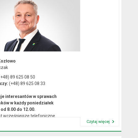
Kozłowo
czak
+48) 89 625 08 50
czy:
(+48) 89 625 08 33
je interesantów w sprawach
sków w każdy poniedziałek
od 8.00 do 12.00.
t wcześniejsze telefoniczne
Czytaj więcej
umówienie się na spotkanie.
Przeczytaj artykuł "Kierownictwo Urzędu"