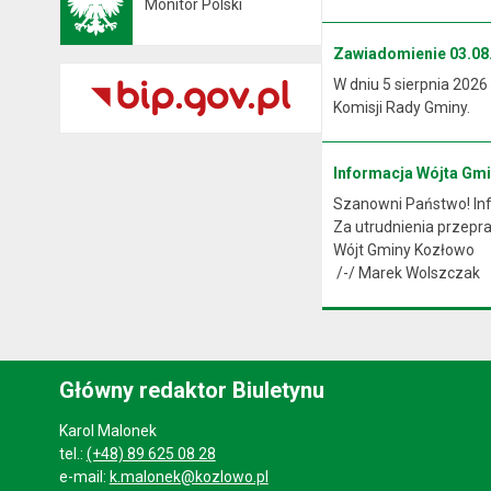
Monitor Polski
Otwiera się w nowej karcie
Zawiadomienie 03.08.
W dniu 5 sierpnia 2026
Komisji Rady Gminy.
Informacja Wójta Gm
Szanowni Państwo! Info
Za utrudnienia przep
Wójt Gminy Kozłowo
/-/ Marek Wolszczak
Główny redaktor Biuletynu
Karol Malonek
tel.:
(+48) 89 625 08 28
e-mail:
k.malonek@kozlowo.pl