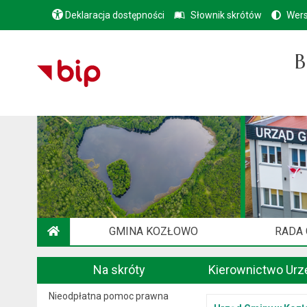
Deklaracja dostępności
Słownik skrótów
Wers
B
GMINA KOZŁOWO
RADA
STRONA GŁÓWNA
Na skróty
Kierownictwo Urz
Nieodpłatna pomoc prawna