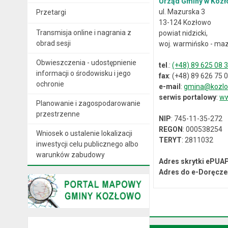
Urząd Gminy w Kozł
ul. Mazurska 3
Przetargi
13-124 Kozłowo
Transmisja online i nagrania z
powiat nidzicki,
obrad sesji
woj. warmińsko - maz
Obwieszczenia - udostępnienie
tel
.:
(+48) 89 625 08 
informacji o środowisku i jego
fax
: (+48) 89 626 75 
ochronie
e-mail
:
gmina@kozlo
serwis portalowy
:
ww
Planowanie i zagospodarowanie
przestrzenne
NIP
: 745-11-35-272
REGON
: 000538254
Wniosek o ustalenie lokalizacji
TERYT
: 2811032
inwestycji celu publicznego albo
warunków zabudowy
Adres skrytki ePUA
Adres do e-Doręcze