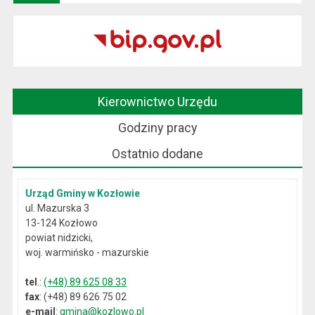
Kierownictwo Urzędu
Godziny pracy
Ostatnio dodane
Urząd Gminy w Kozłowie
ul. Mazurska 3
13-124 Kozłowo
powiat nidzicki,
woj. warmińsko - mazurskie
tel
.:
(+48) 89 625 08 33
fax
: (+48) 89 626 75 02
e-mail
:
gmina@kozlowo.pl