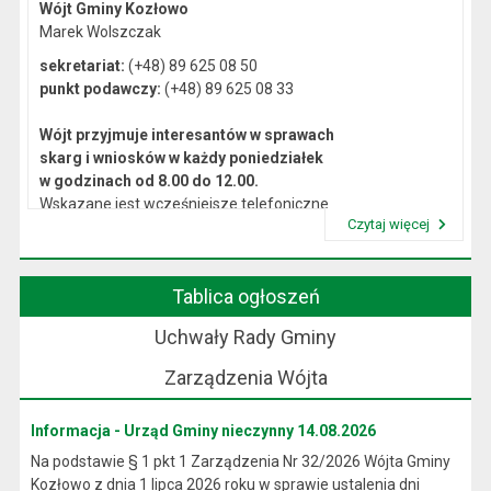
Wójt Gminy Kozłowo
Marek Wolszczak
sekretariat:
(+48) 89 625 08 50
punkt podawczy:
(+48) 89 625 08 33
Wójt przyjmuje interesantów w sprawach
skarg i wniosków w każdy poniedziałek
w godzinach od 8.00 do 12.00.
Wskazane jest wcześniejsze telefoniczne
Czytaj więcej
lub osobiste umówienie się na spotkanie.
Przeczytaj artykuł "Kierownictwo Urzędu"
Tablica ogłoszeń
Uchwały Rady Gminy
Zarządzenia Wójta
Informacja - Urząd Gminy nieczynny 14.08.2026
Na podstawie § 1 pkt 1 Zarządzenia Nr 32/2026 Wójta Gminy
Kozłowo z dnia 1 lipca 2026 roku w sprawie ustalenia dni