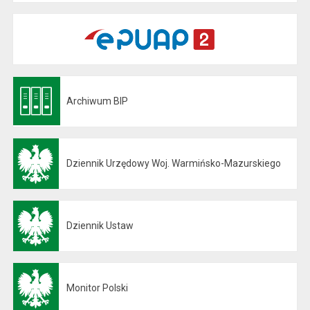
Archiwum BIP
Otwiera się w nowej karcie
Dziennik Urzędowy Woj. Warmińsko-Mazurskiego
Otwiera się w nowej karcie
Dziennik Ustaw
Otwiera się w nowej karcie
Monitor Polski
Otwiera się w nowej karcie