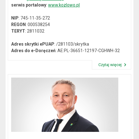
serwis portalowy
:
www.kozlowo.pl
NIP
: 745-11-35-272
REGON
: 000538254
TERYT
: 2811032
Adres skrytki ePUAP
: /281103/skrytka
Adres do e-Doręczeń
: AE:PL-36651-12197-CGHWH-32
Czytaj więcej
Przeczytaj artykuł "Dane kontaktowe"