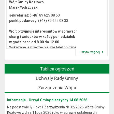
Wójt Gminy Kozłowo
Marek Wolszczak
sekretariat:
(+48) 89 625 08 50
punkt podawczy:
(+48) 89 625 08 33
Wójt przyjmuje interesantów w sprawach
skarg i wniosków w każdy poniedziałek
w godzinach od 8.00 do 12.00.
Wskazane jest wcześniejsze telefoniczne
Czytaj więcej
lub osobiste umówienie się na spotkanie.
Przeczytaj artykuł "Kierownictwo Urzędu"
Tablica ogłoszeń
Uchwały Rady Gminy
Zarządzenia Wójta
Informacja - Urząd Gminy nieczynny 14.08.2026
Na podstawie § 1 pkt 1 Zarządzenia Nr 32/2026 Wójta Gminy
Kozłowo z dnia 1 lipca 2026 roku w sprawie ustalenia dni