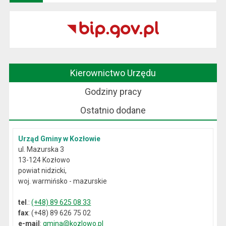
Kierownictwo Urzędu
Godziny pracy
Ostatnio dodane
Urząd Gminy w Kozłowie
ul. Mazurska 3
13-124 Kozłowo
powiat nidzicki,
woj. warmińsko - mazurskie
tel
.:
(+48) 89 625 08 33
fax
: (+48) 89 626 75 02
e-mail
:
gmina@kozlowo.pl