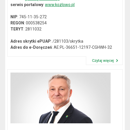
serwis portalowy
:
www.kozlowo.pl
NIP
: 745-11-35-272
REGON
: 000538254
TERYT
: 2811032
Adres skrytki ePUAP
: /281103/skrytka
Adres do e-Doręczeń
: AE:PL-36651-12197-CGHWH-32
Czytaj więcej
Przeczytaj artykuł "Dane kontaktowe"