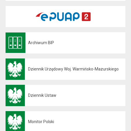
Archiwum BIP
Otwiera się w nowej karcie
Dziennik Urzędowy Woj. Warmińsko-Mazurskiego
Otwiera się w nowej karcie
Dziennik Ustaw
Otwiera się w nowej karcie
Monitor Polski
Otwiera się w nowej karcie