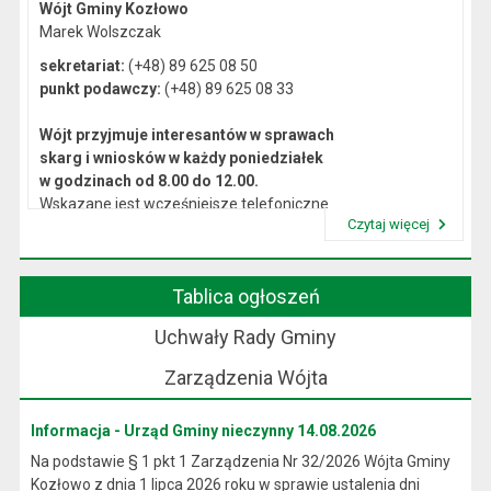
Wójt Gminy Kozłowo
Marek Wolszczak
sekretariat:
(+48) 89 625 08 50
punkt podawczy:
(+48) 89 625 08 33
Wójt przyjmuje interesantów w sprawach
skarg i wniosków w każdy poniedziałek
w godzinach od 8.00 do 12.00.
Wskazane jest wcześniejsze telefoniczne
Czytaj więcej
lub osobiste umówienie się na spotkanie.
Przeczytaj artykuł "Kierownictwo Urzędu"
Tablica ogłoszeń
Uchwały Rady Gminy
Zarządzenia Wójta
Informacja - Urząd Gminy nieczynny 14.08.2026
Na podstawie § 1 pkt 1 Zarządzenia Nr 32/2026 Wójta Gminy
Kozłowo z dnia 1 lipca 2026 roku w sprawie ustalenia dni