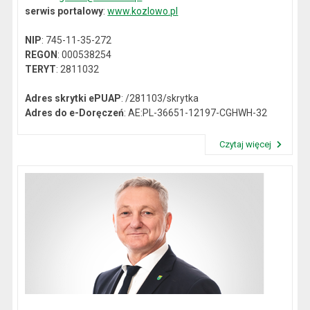
serwis portalowy
:
www.kozlowo.pl
NIP
: 745-11-35-272
REGON
: 000538254
TERYT
: 2811032
Adres skrytki ePUAP
: /281103/skrytka
Adres do e-Doręczeń
: AE:PL-36651-12197-CGHWH-32
Czytaj więcej
Przeczytaj artykuł "Dane kontaktowe"