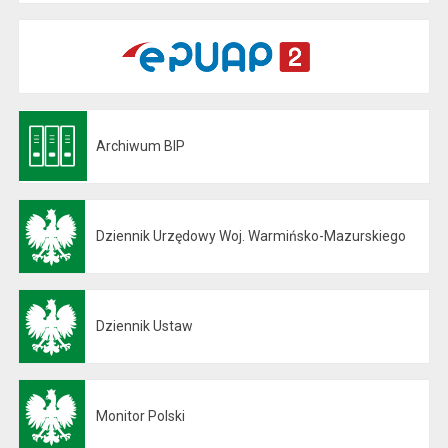
Archiwum BIP
Otwiera się w nowej karcie
Dziennik Urzędowy Woj. Warmińsko-Mazurskiego
Otwiera się w nowej karcie
Dziennik Ustaw
Otwiera się w nowej karcie
Monitor Polski
Otwiera się w nowej karcie