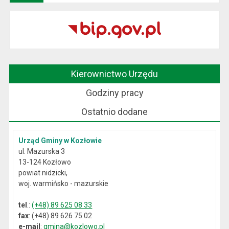
Kierownictwo Urzędu
Godziny pracy
Ostatnio dodane
Urząd Gminy w Kozłowie
ul. Mazurska 3
13-124 Kozłowo
powiat nidzicki,
woj. warmińsko - mazurskie
tel
.:
(+48) 89 625 08 33
fax
: (+48) 89 626 75 02
e-mail
:
gmina@kozlowo.pl