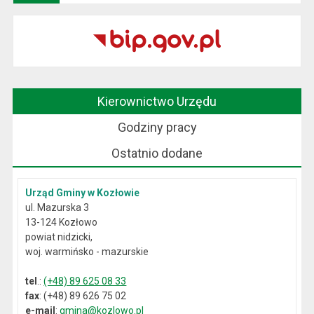
Kierownictwo Urzędu
Godziny pracy
Ostatnio dodane
Urząd Gminy w Kozłowie
ul. Mazurska 3
13-124 Kozłowo
powiat nidzicki,
woj. warmińsko - mazurskie
tel
.:
(+48) 89 625 08 33
fax
: (+48) 89 626 75 02
e-mail
:
gmina@kozlowo.pl