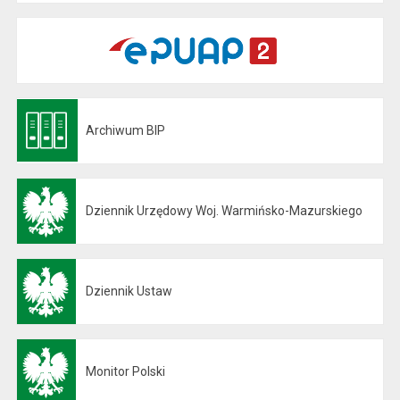
Archiwum BIP
Otwiera się w nowej karcie
Dziennik Urzędowy Woj. Warmińsko-Mazurskiego
Otwiera się w nowej karcie
Dziennik Ustaw
Otwiera się w nowej karcie
Monitor Polski
Otwiera się w nowej karcie