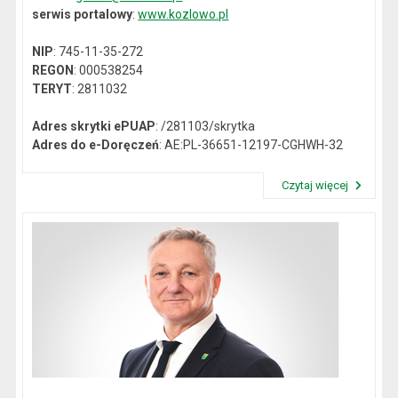
serwis portalowy
:
www.kozlowo.pl
NIP
: 745-11-35-272
REGON
: 000538254
TERYT
: 2811032
Adres skrytki ePUAP
: /281103/skrytka
Adres do e-Doręczeń
: AE:PL-36651-12197-CGHWH-32
Czytaj więcej
Przeczytaj artykuł "Dane kontaktowe"