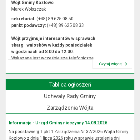
Wójt Gminy Kozłowo
Marek Wolszczak
sekretariat:
(+48) 89 625 08 50
punkt podawczy:
(+48) 89 625 08 33
Wójt przyjmuje interesantów w sprawach
skarg i wniosków w każdy poniedziałek
w godzinach od 8.00 do 12.00.
Wskazane jest wcześniejsze telefoniczne
Czytaj więcej
lub osobiste umówienie się na spotkanie.
Przeczytaj artykuł "Kierownictwo Urzędu"
Tablica ogłoszeń
Uchwały Rady Gminy
Zarządzenia Wójta
Informacja - Urząd Gminy nieczynny 14.08.2026
Na podstawie § 1 pkt 1 Zarządzenia Nr 32/2026 Wójta Gminy
Kozłowo z dnia 1 lipca 2026 roku w sprawie ustalenia dni