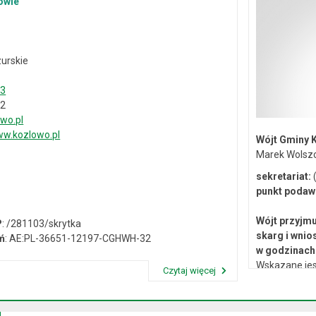
owie
urskie
33
02
wo.pl
w.kozlowo.pl
Wójt Gminy 
Marek Wolsz
sekretariat:
(
punkt podaw
Wójt przyjmu
P
: /281103/skrytka
skarg i wnio
ń
: AE:PL-36651-12197-CGHWH-32
w godzinach 
Wskazane jes
Czytaj więcej
lub osobiste 
Przeczytaj artykuł "Dane kontaktowe"