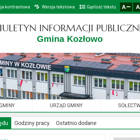
ja kontrastowa
Wersja tekstowa
Gęstość tekstu
Przejdź do głównego menu
Przejdź do mapy serwisu
Przejdź do treści
zresetuj
zmniejsz czcionkę
IULETYN INFORMACJI PUBLICZN
Gmina Kozłowo
 GMINY
URZĄD GMINY
SOŁECT
ędu
Godziny pracy
Ostatnio dodane