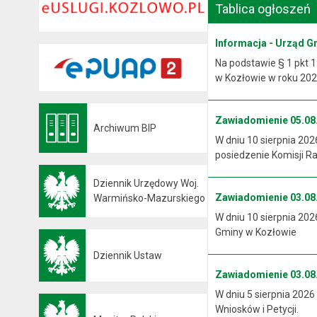
Tablica ogłoszeń
Informacja - Urząd G
Na podstawie § 1 pkt 1
w Kozłowie w roku 2026
Zawiadomienie 05.08.
Archiwum BIP
Otwiera się w nowej karcie
W dniu 10 sierpnia 202
posiedzenie Komisji R
Dziennik Urzędowy Woj.
Zawiadomienie 03.08.
Otwiera się w nowej karcie
Warmińsko-Mazurskiego
W dniu 10 sierpnia 202
Gminy w Kozłowie
Dziennik Ustaw
Otwiera się w nowej karcie
Zawiadomienie 03.08.
W dniu 5 sierpnia 2026
Wniosków i Petycji.