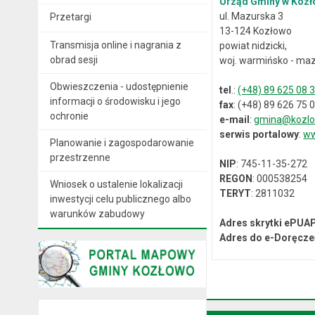
Urząd Gminy w Kozł
ul. Mazurska 3
Przetargi
13-124 Kozłowo
Transmisja online i nagrania z
powiat nidzicki,
obrad sesji
woj. warmińsko - maz
Obwieszczenia - udostępnienie
tel
.:
(+48) 89 625 08 
informacji o środowisku i jego
fax
: (+48) 89 626 75 
ochronie
e-mail
:
gmina@kozlo
serwis portalowy
:
ww
Planowanie i zagospodarowanie
przestrzenne
NIP
: 745-11-35-272
REGON
: 000538254
Wniosek o ustalenie lokalizacji
TERYT
: 2811032
inwestycji celu publicznego albo
warunków zabudowy
Adres skrytki ePUA
Adres do e-Doręcze