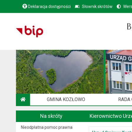
Deklaracja dostępności
Słownik skrótów
Wers
B
GMINA KOZŁOWO
RADA
STRONA GŁÓWNA
Na skróty
Kierownictwo Urz
Nieodpłatna pomoc prawna