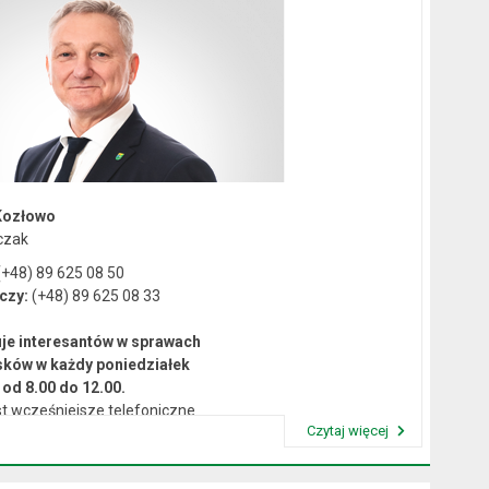
Kozłowo
czak
+48) 89 625 08 50
czy:
(+48) 89 625 08 33
je interesantów w sprawach
sków w każdy poniedziałek
od 8.00 do 12.00.
t wcześniejsze telefoniczne
Czytaj więcej
umówienie się na spotkanie.
Przeczytaj artykuł "Kierownictwo Urzędu"