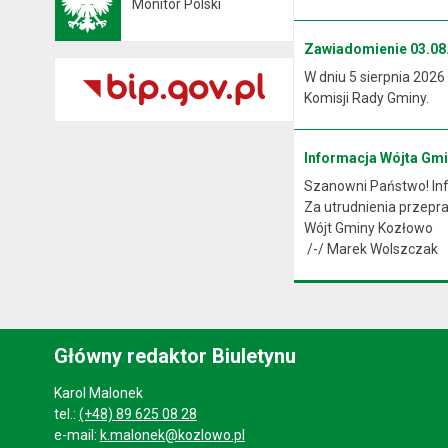
Monitor Polski
Otwiera się w nowej karcie
Zawiadomienie 03.08.
W dniu 5 sierpnia 2026
Komisji Rady Gminy.
Informacja Wójta Gm
Szanowni Państwo! Info
Za utrudnienia przep
Wójt Gminy Kozłowo
/-/ Marek Wolszczak
Główny redaktor Biuletynu
Karol Malonek
tel.:
(+48) 89 625 08 28
e-mail:
k.malonek@kozlowo.pl