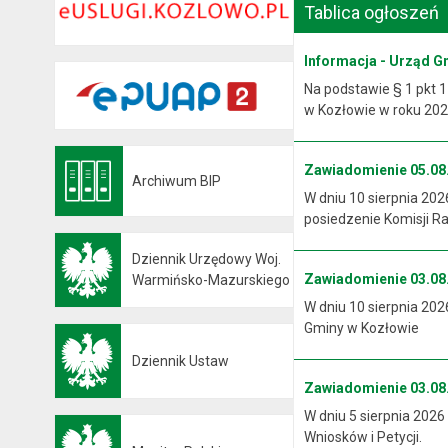
Tablica ogłoszeń
Informacja - Urząd G
Na podstawie § 1 pkt 1
w Kozłowie w roku 2026
Zawiadomienie 05.08.
Archiwum BIP
Otwiera się w nowej karcie
W dniu 10 sierpnia 202
posiedzenie Komisji R
Dziennik Urzędowy Woj.
Zawiadomienie 03.08.
Otwiera się w nowej karcie
Warmińsko-Mazurskiego
W dniu 10 sierpnia 202
Gminy w Kozłowie
Dziennik Ustaw
Otwiera się w nowej karcie
Zawiadomienie 03.08.
W dniu 5 sierpnia 2026
Wniosków i Petycji.