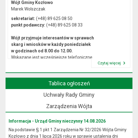
Wójt Gminy Kozłowo
Marek Wolszczak
sekretariat:
(+48) 89 625 08 50
punkt podawczy:
(+48) 89 625 08 33
Wójt przyjmuje interesantów w sprawach
skarg i wniosków w każdy poniedziałek
w godzinach od 8.00 do 12.00.
Wskazane jest wcześniejsze telefoniczne
Czytaj więcej
lub osobiste umówienie się na spotkanie.
Przeczytaj artykuł "Kierownictwo Urzędu"
Tablica ogłoszeń
Uchwały Rady Gminy
Zarządzenia Wójta
Informacja - Urząd Gminy nieczynny 14.08.2026
Na podstawie § 1 pkt 1 Zarządzenia Nr 32/2026 Wójta Gminy
Kozłowo z dnia 1 lipca 2026 roku w sprawie ustalenia dni