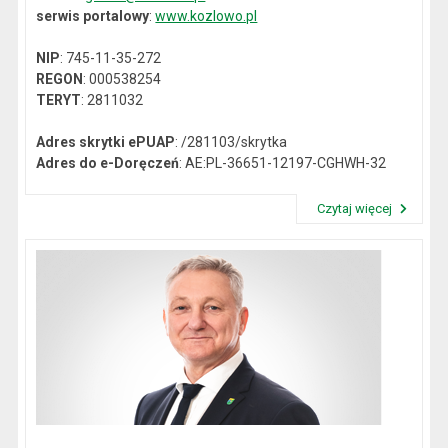
serwis portalowy
:
www.kozlowo.pl
NIP
: 745-11-35-272
REGON
: 000538254
TERYT
: 2811032
Adres skrytki ePUAP
: /281103/skrytka
Adres do e-Doręczeń
: AE:PL-36651-12197-CGHWH-32
Czytaj więcej
Przeczytaj artykuł "Dane kontaktowe"