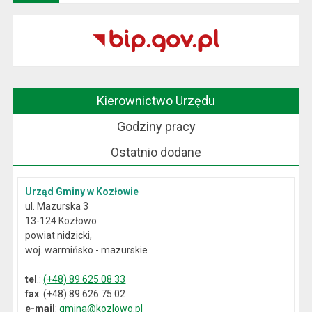
Kierownictwo Urzędu
Godziny pracy
Ostatnio dodane
Urząd Gminy w Kozłowie
ul. Mazurska 3
13-124 Kozłowo
powiat nidzicki,
woj. warmińsko - mazurskie
tel
.:
(+48) 89 625 08 33
fax
: (+48) 89 626 75 02
e-mail
:
gmina@kozlowo.pl