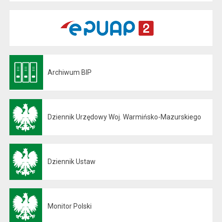
Archiwum BIP
Otwiera się w nowej karcie
Dziennik Urzędowy Woj. Warmińsko-Mazurskiego
Otwiera się w nowej karcie
Dziennik Ustaw
Otwiera się w nowej karcie
Monitor Polski
Otwiera się w nowej karcie