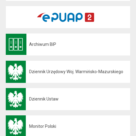
Archiwum BIP
Otwiera się w nowej karcie
Dziennik Urzędowy Woj. Warmińsko-Mazurskiego
Otwiera się w nowej karcie
Dziennik Ustaw
Otwiera się w nowej karcie
Monitor Polski
Otwiera się w nowej karcie