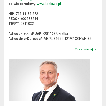
serwis portalowy
:
www.kozlowo.pl
NIP
: 745-11-35-272
REGON
: 000538254
TERYT
: 2811032
Adres skrytki ePUAP
: /281103/skrytka
Adres do e-Doręczeń
: AE:PL-36651-12197-CGHWH-32
Czytaj więcej
Przeczytaj artykuł "Dane kontaktowe"