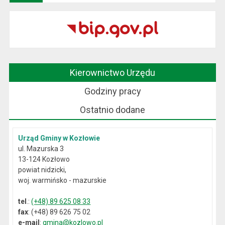
Kierownictwo Urzędu
Godziny pracy
Ostatnio dodane
Urząd Gminy w Kozłowie
ul. Mazurska 3
13-124 Kozłowo
powiat nidzicki,
woj. warmińsko - mazurskie
tel
.:
(+48) 89 625 08 33
fax
: (+48) 89 626 75 02
e-mail
:
gmina@kozlowo.pl