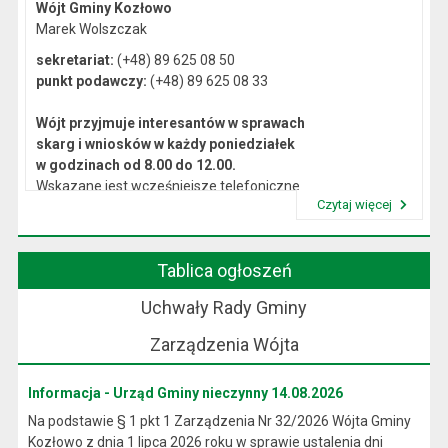
Wójt Gminy Kozłowo
Marek Wolszczak
sekretariat:
(+48) 89 625 08 50
punkt podawczy:
(+48) 89 625 08 33
Wójt przyjmuje interesantów w sprawach
skarg i wniosków w każdy poniedziałek
w godzinach od 8.00 do 12.00.
Wskazane jest wcześniejsze telefoniczne
Czytaj więcej
lub osobiste umówienie się na spotkanie.
Przeczytaj artykuł "Kierownictwo Urzędu"
Tablica ogłoszeń
Uchwały Rady Gminy
Zarządzenia Wójta
Informacja - Urząd Gminy nieczynny 14.08.2026
Na podstawie § 1 pkt 1 Zarządzenia Nr 32/2026 Wójta Gminy
Kozłowo z dnia 1 lipca 2026 roku w sprawie ustalenia dni