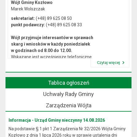
Wójt Gminy Kozłowo
Marek Wolszczak
sekretariat:
(+48) 89 625 08 50
punkt podawczy:
(+48) 89 625 08 33
Wójt przyjmuje interesantów w sprawach
skarg i wniosków w każdy poniedziałek
w godzinach od 8.00 do 12.00.
Wskazane jest wcześniejsze telefoniczne
Czytaj więcej
lub osobiste umówienie się na spotkanie.
Przeczytaj artykuł "Kierownictwo Urzędu"
Tablica ogłoszeń
Uchwały Rady Gminy
Zarządzenia Wójta
Informacja - Urząd Gminy nieczynny 14.08.2026
Na podstawie § 1 pkt 1 Zarządzenia Nr 32/2026 Wójta Gminy
Kozłowo z dnia 1 lipca 2026 roku w sprawie ustalenia dni