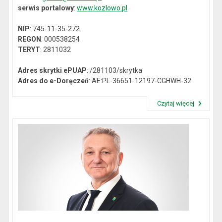
serwis portalowy
:
www.kozlowo.pl
NIP
: 745-11-35-272
REGON
: 000538254
TERYT
: 2811032
Adres skrytki ePUAP
: /281103/skrytka
Adres do e-Doręczeń
: AE:PL-36651-12197-CGHWH-32
Czytaj więcej
Przeczytaj artykuł "Dane kontaktowe"