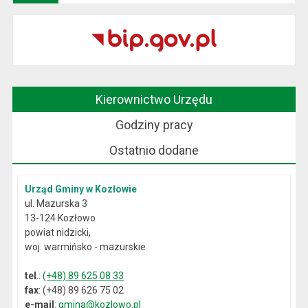
Kierownictwo Urzędu
Godziny pracy
Ostatnio dodane
Urząd Gminy w Kozłowie
ul. Mazurska 3
13-124 Kozłowo
powiat nidzicki,
woj. warmińsko - mazurskie
tel
.:
(+48) 89 625 08 33
fax
: (+48) 89 626 75 02
e-mail
:
gmina@kozlowo.pl