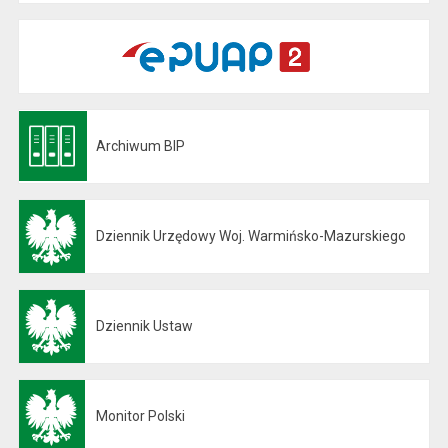
Archiwum BIP
Otwiera się w nowej karcie
Dziennik Urzędowy Woj. Warmińsko-Mazurskiego
Otwiera się w nowej karcie
Dziennik Ustaw
Otwiera się w nowej karcie
Monitor Polski
Otwiera się w nowej karcie