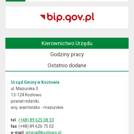
Kierownictwo Urzędu
Godziny pracy
Ostatnio dodane
Urząd Gminy w Kozłowie
ul. Mazurska 3
13-124 Kozłowo
powiat nidzicki,
woj. warmińsko - mazurskie
tel
.:
(+48) 89 625 08 33
fax
: (+48) 89 626 75 02
e-mail
:
gmina@kozlowo.pl