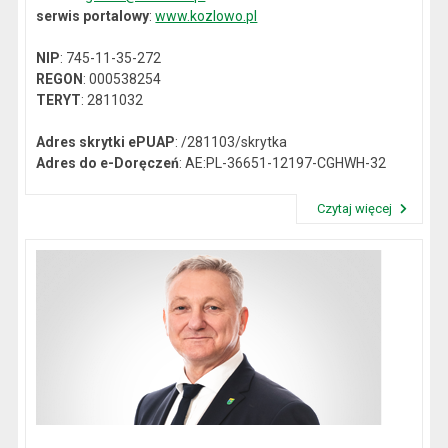
serwis portalowy
:
www.kozlowo.pl
NIP
: 745-11-35-272
REGON
: 000538254
TERYT
: 2811032
Adres skrytki ePUAP
: /281103/skrytka
Adres do e-Doręczeń
: AE:PL-36651-12197-CGHWH-32
Czytaj więcej
Przeczytaj artykuł "Dane kontaktowe"