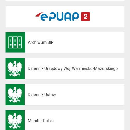
Archiwum BIP
Otwiera się w nowej karcie
Dziennik Urzędowy Woj. Warmińsko-Mazurskiego
Otwiera się w nowej karcie
Dziennik Ustaw
Otwiera się w nowej karcie
Monitor Polski
Otwiera się w nowej karcie