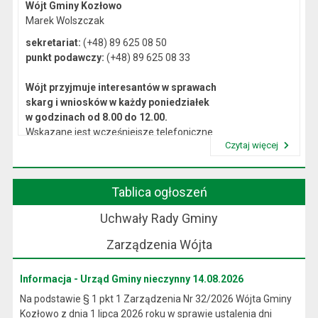
Wójt Gminy Kozłowo
Marek Wolszczak
sekretariat:
(+48) 89 625 08 50
punkt podawczy:
(+48) 89 625 08 33
Wójt przyjmuje interesantów w sprawach
skarg i wniosków w każdy poniedziałek
w godzinach od 8.00 do 12.00.
Wskazane jest wcześniejsze telefoniczne
Czytaj więcej
lub osobiste umówienie się na spotkanie.
Przeczytaj artykuł "Kierownictwo Urzędu"
Tablica ogłoszeń
Uchwały Rady Gminy
Zarządzenia Wójta
Informacja - Urząd Gminy nieczynny 14.08.2026
Na podstawie § 1 pkt 1 Zarządzenia Nr 32/2026 Wójta Gminy
Kozłowo z dnia 1 lipca 2026 roku w sprawie ustalenia dni