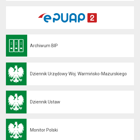
Archiwum BIP
Otwiera się w nowej karcie
Dziennik Urzędowy Woj. Warmińsko-Mazurskiego
Otwiera się w nowej karcie
Dziennik Ustaw
Otwiera się w nowej karcie
Monitor Polski
Otwiera się w nowej karcie