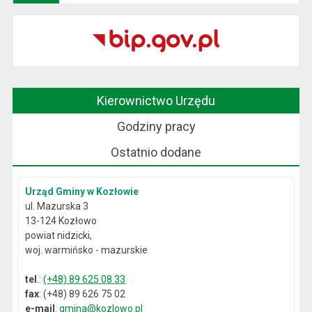
Kierownictwo Urzędu
Godziny pracy
Ostatnio dodane
Urząd Gminy w Kozłowie
ul. Mazurska 3
13-124 Kozłowo
powiat nidzicki,
woj. warmińsko - mazurskie
tel
.:
(+48) 89 625 08 33
fax
: (+48) 89 626 75 02
e-mail
:
gmina@kozlowo.pl