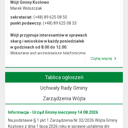
Wójt Gminy Kozłowo
Marek Wolszczak
sekretariat:
(+48) 89 625 08 50
punkt podawczy:
(+48) 89 625 08 33
Wójt przyjmuje interesantów w sprawach
skarg i wniosków w każdy poniedziałek
w godzinach od 8.00 do 12.00.
Wskazane jest wcześniejsze telefoniczne
Czytaj więcej
lub osobiste umówienie się na spotkanie.
Przeczytaj artykuł "Kierownictwo Urzędu"
Tablica ogłoszeń
Uchwały Rady Gminy
Zarządzenia Wójta
Informacja - Urząd Gminy nieczynny 14.08.2026
Na podstawie § 1 pkt 1 Zarządzenia Nr 32/2026 Wójta Gminy
Kozłowo z dnia 1 lipca 2026 roku w sprawie ustalenia dni