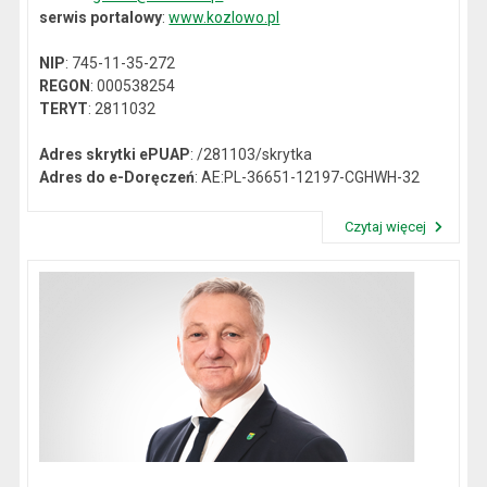
serwis portalowy
:
www.kozlowo.pl
NIP
: 745-11-35-272
REGON
: 000538254
TERYT
: 2811032
Adres skrytki ePUAP
: /281103/skrytka
Adres do e-Doręczeń
: AE:PL-36651-12197-CGHWH-32
Czytaj więcej
Przeczytaj artykuł "Dane kontaktowe"