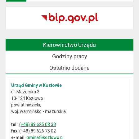
Kierownictwo Urzędu
Godziny pracy
Ostatnio dodane
Urząd Gminy w Kozłowie
ul. Mazurska 3
13-124 Kozłowo
powiat nidzicki,
woj. warmińsko - mazurskie
tel
.:
(+48) 89 625 08 33
fax
: (+48) 89 626 75 02
e-mail
:
gmina@kozlowo.pl