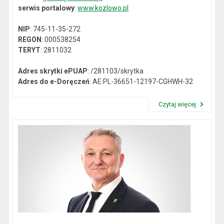
serwis portalowy
:
www.kozlowo.pl
NIP
: 745-11-35-272
REGON
: 000538254
TERYT
: 2811032
Adres skrytki ePUAP
: /281103/skrytka
Adres do e-Doręczeń
: AE:PL-36651-12197-CGHWH-32
Czytaj więcej
Przeczytaj artykuł "Dane kontaktowe"