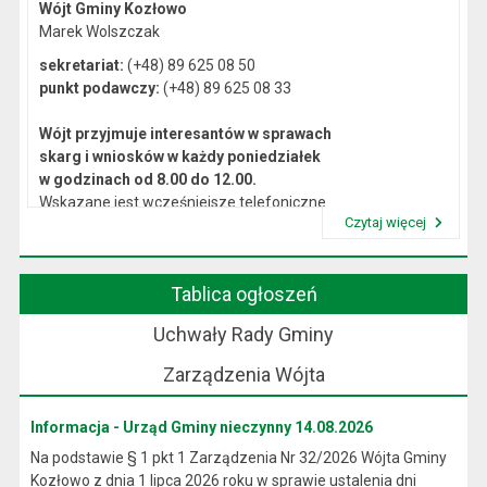
Wójt Gminy Kozłowo
Marek Wolszczak
sekretariat:
(+48) 89 625 08 50
punkt podawczy:
(+48) 89 625 08 33
Wójt przyjmuje interesantów w sprawach
skarg i wniosków w każdy poniedziałek
w godzinach od 8.00 do 12.00.
Wskazane jest wcześniejsze telefoniczne
Czytaj więcej
lub osobiste umówienie się na spotkanie.
Przeczytaj artykuł "Kierownictwo Urzędu"
Tablica ogłoszeń
Uchwały Rady Gminy
Zarządzenia Wójta
Informacja - Urząd Gminy nieczynny 14.08.2026
Na podstawie § 1 pkt 1 Zarządzenia Nr 32/2026 Wójta Gminy
Kozłowo z dnia 1 lipca 2026 roku w sprawie ustalenia dni