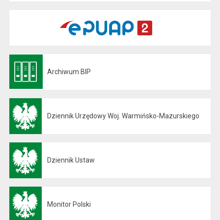
Archiwum BIP
Otwiera się w nowej karcie
Dziennik Urzędowy Woj. Warmińsko-Mazurskiego
Otwiera się w nowej karcie
Dziennik Ustaw
Otwiera się w nowej karcie
Monitor Polski
Otwiera się w nowej karcie