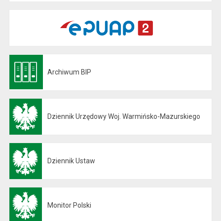
Archiwum BIP
Otwiera się w nowej karcie
Dziennik Urzędowy Woj. Warmińsko-Mazurskiego
Otwiera się w nowej karcie
Dziennik Ustaw
Otwiera się w nowej karcie
Monitor Polski
Otwiera się w nowej karcie