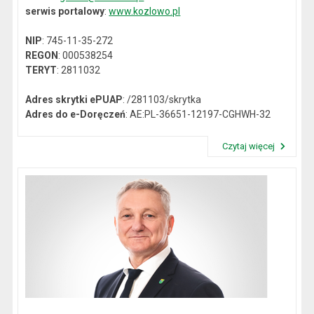
serwis portalowy
:
www.kozlowo.pl
NIP
: 745-11-35-272
REGON
: 000538254
TERYT
: 2811032
Adres skrytki ePUAP
: /281103/skrytka
Adres do e-Doręczeń
: AE:PL-36651-12197-CGHWH-32
Czytaj więcej
Przeczytaj artykuł "Dane kontaktowe"