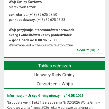
Wójt Gminy Kozłowo
Marek Wolszczak
sekretariat:
(+48) 89 625 08 50
punkt podawczy:
(+48) 89 625 08 33
Wójt przyjmuje interesantów w sprawach
skarg i wniosków w każdy poniedziałek
w godzinach od 8.00 do 12.00.
Wskazane jest wcześniejsze telefoniczne
Czytaj więcej
lub osobiste umówienie się na spotkanie.
Przeczytaj artykuł "Kierownictwo Urzędu"
Tablica ogłoszeń
Uchwały Rady Gminy
Zarządzenia Wójta
Informacja - Urząd Gminy nieczynny 14.08.2026
Na podstawie § 1 pkt 1 Zarządzenia Nr 32/2026 Wójta Gminy
Kozłowo z dnia 1 lipca 2026 roku w sprawie ustalenia dni