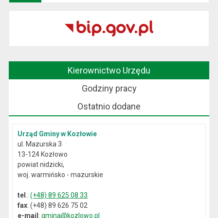
Kierownictwo Urzędu
Godziny pracy
Ostatnio dodane
Urząd Gminy w Kozłowie
ul. Mazurska 3
13-124 Kozłowo
powiat nidzicki,
woj. warmińsko - mazurskie
tel
.:
(+48) 89 625 08 33
fax
: (+48) 89 626 75 02
e-mail
:
gmina@kozlowo.pl