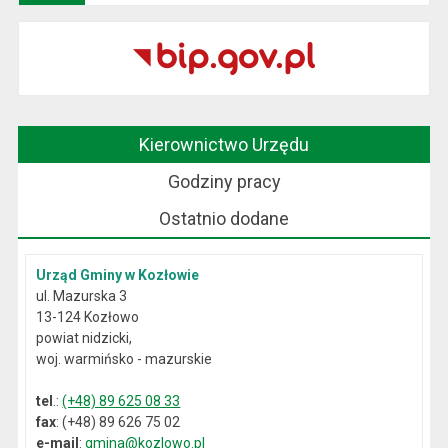
Kierownictwo Urzędu
Godziny pracy
Ostatnio dodane
Urząd Gminy w Kozłowie
ul. Mazurska 3
13-124 Kozłowo
powiat nidzicki,
woj. warmińsko - mazurskie
tel
.:
(+48) 89 625 08 33
fax
: (+48) 89 626 75 02
e-mail
:
gmina@kozlowo.pl