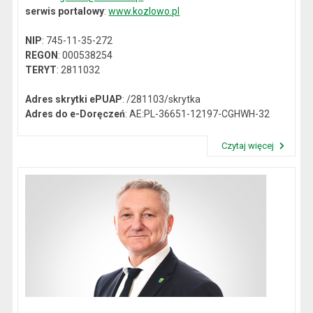
serwis portalowy
:
www.kozlowo.pl
NIP
: 745-11-35-272
REGON
: 000538254
TERYT
: 2811032
Adres skrytki ePUAP
: /281103/skrytka
Adres do e-Doręczeń
: AE:PL-36651-12197-CGHWH-32
Czytaj więcej
Przeczytaj artykuł "Dane kontaktowe"