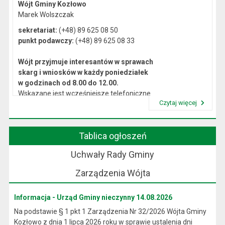
Wójt Gminy Kozłowo
Marek Wolszczak
sekretariat:
(+48) 89 625 08 50
punkt podawczy:
(+48) 89 625 08 33
Wójt przyjmuje interesantów w sprawach
skarg i wniosków w każdy poniedziałek
w godzinach od 8.00 do 12.00.
Wskazane jest wcześniejsze telefoniczne
Czytaj więcej
lub osobiste umówienie się na spotkanie.
Przeczytaj artykuł "Kierownictwo Urzędu"
Tablica ogłoszeń
Uchwały Rady Gminy
Zarządzenia Wójta
Informacja - Urząd Gminy nieczynny 14.08.2026
Na podstawie § 1 pkt 1 Zarządzenia Nr 32/2026 Wójta Gminy
Kozłowo z dnia 1 lipca 2026 roku w sprawie ustalenia dni