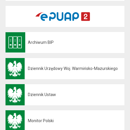
Archiwum BIP
Otwiera się w nowej karcie
Dziennik Urzędowy Woj. Warmińsko-Mazurskiego
Otwiera się w nowej karcie
Dziennik Ustaw
Otwiera się w nowej karcie
Monitor Polski
Otwiera się w nowej karcie