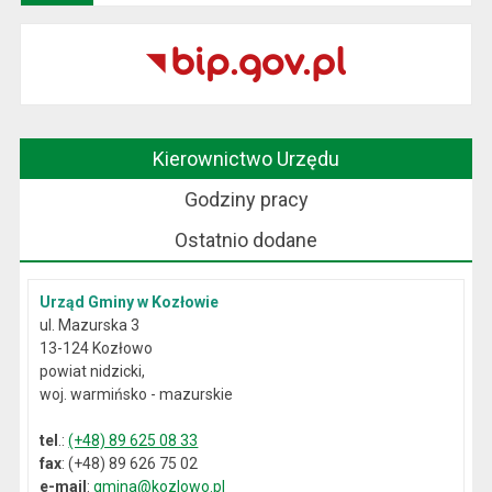
Kierownictwo Urzędu
Godziny pracy
Ostatnio dodane
Urząd Gminy w Kozłowie
ul. Mazurska 3
13-124 Kozłowo
powiat nidzicki,
woj. warmińsko - mazurskie
tel
.:
(+48) 89 625 08 33
fax
: (+48) 89 626 75 02
e-mail
:
gmina@kozlowo.pl