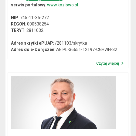
serwis portalowy
:
www.kozlowo.pl
NIP
: 745-11-35-272
REGON
: 000538254
TERYT
: 2811032
Adres skrytki ePUAP
: /281103/skrytka
Adres do e-Doręczeń
: AE:PL-36651-12197-CGHWH-32
Czytaj więcej
Przeczytaj artykuł "Dane kontaktowe"