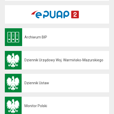
Archiwum BIP
Otwiera się w nowej karcie
Dziennik Urzędowy Woj. Warmińsko-Mazurskiego
Otwiera się w nowej karcie
Dziennik Ustaw
Otwiera się w nowej karcie
Monitor Polski
Otwiera się w nowej karcie