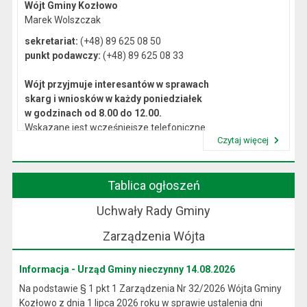
Wójt Gminy Kozłowo
Marek Wolszczak
sekretariat:
(+48) 89 625 08 50
punkt podawczy:
(+48) 89 625 08 33
Wójt przyjmuje interesantów w sprawach
skarg i wniosków w każdy poniedziałek
w godzinach od 8.00 do 12.00.
Wskazane jest wcześniejsze telefoniczne
Czytaj więcej
lub osobiste umówienie się na spotkanie.
Przeczytaj artykuł "Kierownictwo Urzędu"
Tablica ogłoszeń
Uchwały Rady Gminy
Zarządzenia Wójta
Informacja - Urząd Gminy nieczynny 14.08.2026
Na podstawie § 1 pkt 1 Zarządzenia Nr 32/2026 Wójta Gminy
Kozłowo z dnia 1 lipca 2026 roku w sprawie ustalenia dni