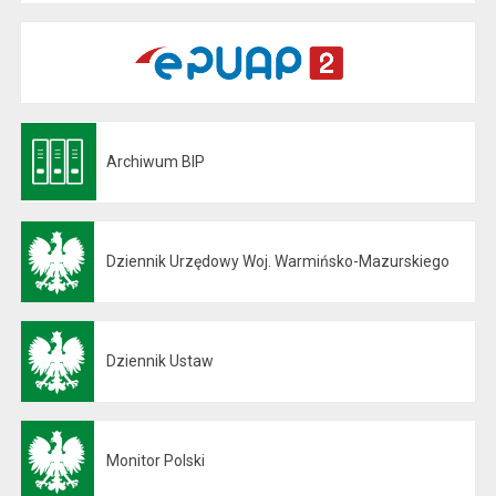
Archiwum BIP
Otwiera się w nowej karcie
Dziennik Urzędowy Woj. Warmińsko-Mazurskiego
Otwiera się w nowej karcie
Dziennik Ustaw
Otwiera się w nowej karcie
Monitor Polski
Otwiera się w nowej karcie