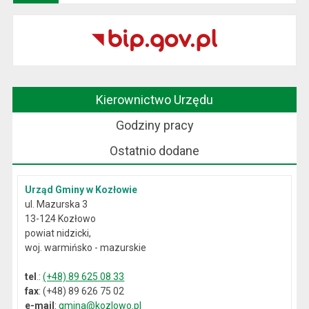
Kierownictwo Urzędu
Godziny pracy
Ostatnio dodane
Urząd Gminy w Kozłowie
ul. Mazurska 3
13-124 Kozłowo
powiat nidzicki,
woj. warmińsko - mazurskie
tel
.:
(+48) 89 625 08 33
fax
: (+48) 89 626 75 02
e-mail
:
gmina@kozlowo.pl