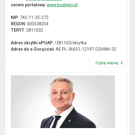
serwis portalowy
:
www.kozlowo.pl
NIP
: 745-11-35-272
REGON
: 000538254
TERYT
: 2811032
Adres skrytki ePUAP
: /281103/skrytka
Adres do e-Doręczeń
: AE:PL-36651-12197-CGHWH-32
Czytaj więcej
Przeczytaj artykuł "Dane kontaktowe"