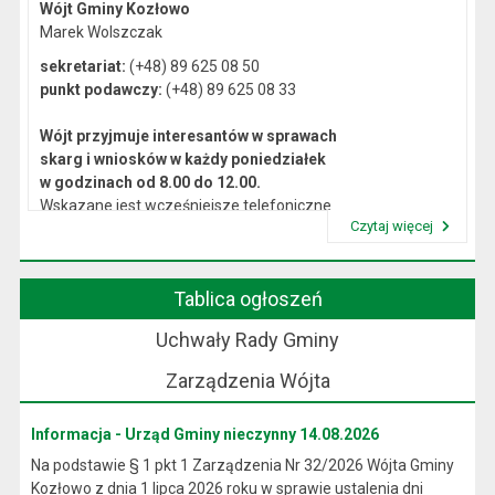
Wójt Gminy Kozłowo
Marek Wolszczak
sekretariat:
(+48) 89 625 08 50
punkt podawczy:
(+48) 89 625 08 33
Wójt przyjmuje interesantów w sprawach
skarg i wniosków w każdy poniedziałek
w godzinach od 8.00 do 12.00.
Wskazane jest wcześniejsze telefoniczne
Czytaj więcej
lub osobiste umówienie się na spotkanie.
Przeczytaj artykuł "Kierownictwo Urzędu"
Tablica ogłoszeń
Uchwały Rady Gminy
Zarządzenia Wójta
Informacja - Urząd Gminy nieczynny 14.08.2026
Na podstawie § 1 pkt 1 Zarządzenia Nr 32/2026 Wójta Gminy
Kozłowo z dnia 1 lipca 2026 roku w sprawie ustalenia dni