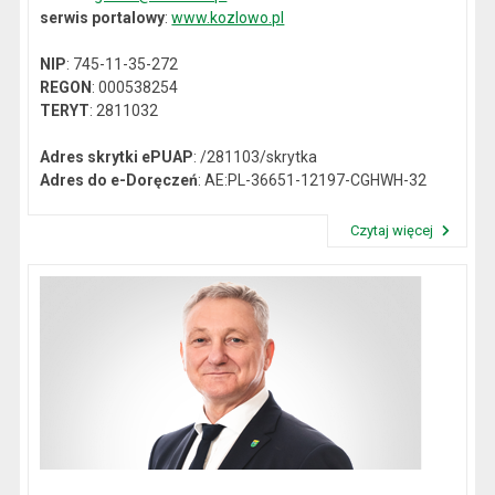
serwis portalowy
:
www.kozlowo.pl
NIP
: 745-11-35-272
REGON
: 000538254
TERYT
: 2811032
Adres skrytki ePUAP
: /281103/skrytka
Adres do e-Doręczeń
: AE:PL-36651-12197-CGHWH-32
Czytaj więcej
Przeczytaj artykuł "Dane kontaktowe"