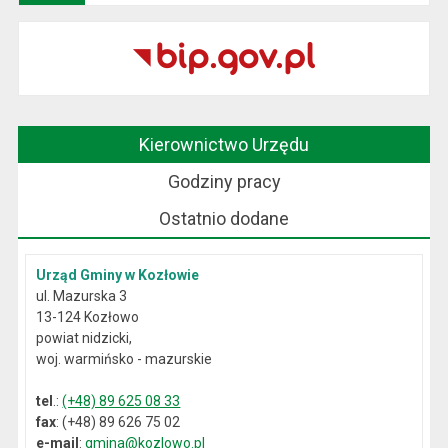
Kierownictwo Urzędu
Godziny pracy
Ostatnio dodane
Urząd Gminy w Kozłowie
ul. Mazurska 3
13-124 Kozłowo
powiat nidzicki,
woj. warmińsko - mazurskie
tel
.:
(+48) 89 625 08 33
fax
: (+48) 89 626 75 02
e-mail
:
gmina@kozlowo.pl