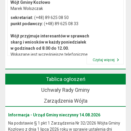
Wójt Gminy Kozłowo
Marek Wolszczak
sekretariat:
(+48) 89 625 08 50
punkt podawczy:
(+48) 89 625 08 33
Wójt przyjmuje interesantów w sprawach
skarg i wniosków w każdy poniedziałek
w godzinach od 8.00 do 12.00.
Wskazane jest wcześniejsze telefoniczne
Czytaj więcej
lub osobiste umówienie się na spotkanie.
Przeczytaj artykuł "Kierownictwo Urzędu"
Tablica ogłoszeń
Uchwały Rady Gminy
Zarządzenia Wójta
Informacja - Urząd Gminy nieczynny 14.08.2026
Na podstawie § 1 pkt 1 Zarządzenia Nr 32/2026 Wójta Gminy
Kozłowo z dnia 1 lipca 2026 roku w sprawie ustalenia dni