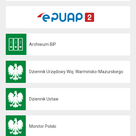
Archiwum BIP
Otwiera się w nowej karcie
Dziennik Urzędowy Woj. Warmińsko-Mazurskiego
Otwiera się w nowej karcie
Dziennik Ustaw
Otwiera się w nowej karcie
Monitor Polski
Otwiera się w nowej karcie