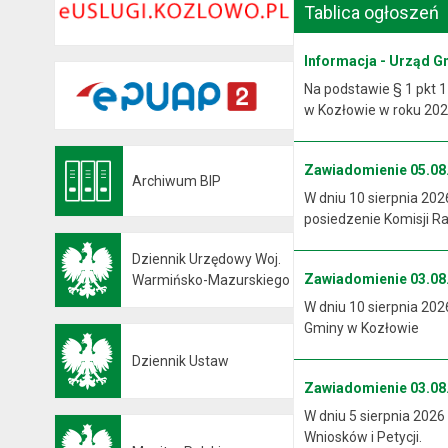
Tablica ogłoszeń
Informacja - Urząd G
Na podstawie § 1 pkt 1
w Kozłowie w roku 2026
Zawiadomienie 05.08.
Archiwum BIP
Otwiera się w nowej karcie
W dniu 10 sierpnia 202
posiedzenie Komisji R
Dziennik Urzędowy Woj.
Zawiadomienie 03.08.
Otwiera się w nowej karcie
Warmińsko-Mazurskiego
W dniu 10 sierpnia 202
Gminy w Kozłowie
Dziennik Ustaw
Otwiera się w nowej karcie
Zawiadomienie 03.08.
W dniu 5 sierpnia 2026
Wniosków i Petycji.