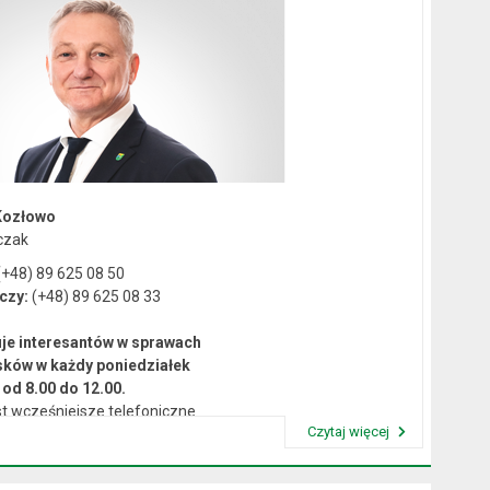
Kozłowo
czak
+48) 89 625 08 50
czy:
(+48) 89 625 08 33
je interesantów w sprawach
sków w każdy poniedziałek
od 8.00 do 12.00.
t wcześniejsze telefoniczne
Czytaj więcej
umówienie się na spotkanie.
Przeczytaj artykuł "Kierownictwo Urzędu"