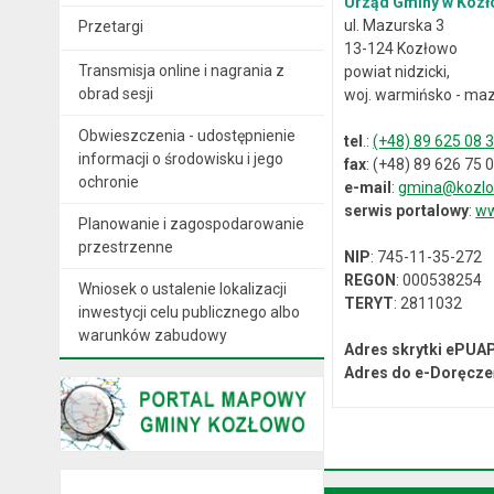
Urząd Gminy w Kozł
ul. Mazurska 3
Przetargi
13-124 Kozłowo
Transmisja online i nagrania z
powiat nidzicki,
obrad sesji
woj. warmińsko - maz
Obwieszczenia - udostępnienie
tel
.:
(+48) 89 625 08 
informacji o środowisku i jego
fax
: (+48) 89 626 75 
ochronie
e-mail
:
gmina@kozlo
serwis portalowy
:
ww
Planowanie i zagospodarowanie
przestrzenne
NIP
: 745-11-35-272
REGON
: 000538254
Wniosek o ustalenie lokalizacji
TERYT
: 2811032
inwestycji celu publicznego albo
warunków zabudowy
Adres skrytki ePUA
Adres do e-Doręcze