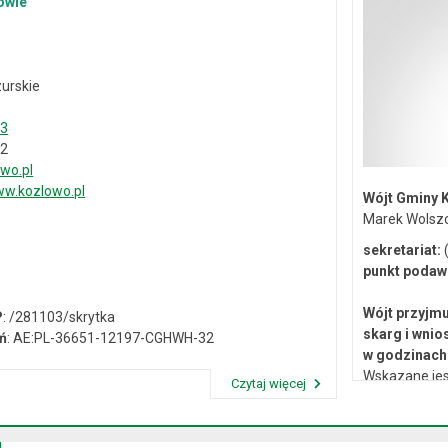
owie
urskie
33
02
wo.pl
w.kozlowo.pl
Wójt Gminy 
Marek Wolsz
sekretariat:
(
punkt podaw
Wójt przyjmu
P
: /281103/skrytka
skarg i wnio
ń
: AE:PL-36651-12197-CGHWH-32
w godzinach 
Wskazane jes
Czytaj więcej
lub osobiste 
Przeczytaj artykuł "Dane kontaktowe"