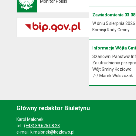
Monitor Polski
Otwiera się w nowej karcie
Zawiadomienie 03.08.
W dniu 5 sierpnia 2026
Komisji Rady Gminy.
Informacja Wójta Gm
Szanowni Państwo! Info
Za utrudnienia przep
Wójt Gminy Kozłowo
/-/ Marek Wolszczak
Główny redaktor Biuletynu
Karol Malonek
tel.:
(+48) 89 625 08 28
e-mail:
k.malonek@kozlowo.pl