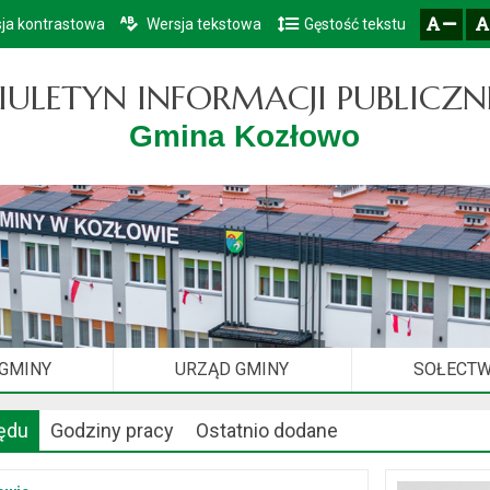
ja kontrastowa
Wersja tekstowa
Gęstość tekstu
Przejdź do głównego menu
Przejdź do mapy serwisu
Przejdź do treści
zresetuj
zmniejsz czcionkę
IULETYN INFORMACJI PUBLICZN
Gmina Kozłowo
 GMINY
URZĄD GMINY
SOŁECT
ędu
Godziny pracy
Ostatnio dodane