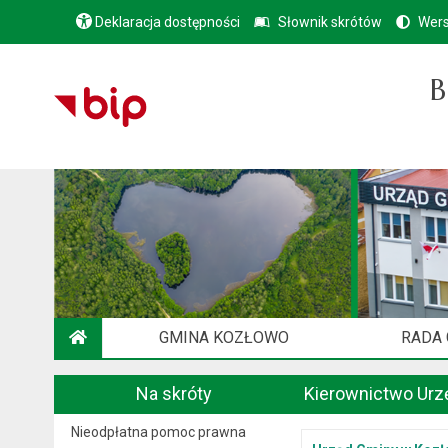
Deklaracja dostępności
Słownik skrótów
Wers
B
GMINA KOZŁOWO
RADA
STRONA GŁÓWNA
Na skróty
Kierownictwo Urz
Nieodpłatna pomoc prawna