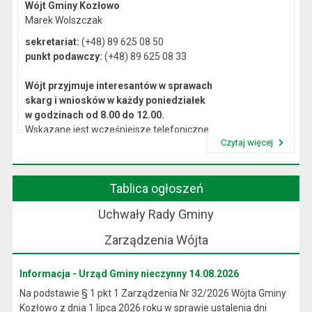
Wójt Gminy Kozłowo
Marek Wolszczak
sekretariat:
(+48) 89 625 08 50
punkt podawczy:
(+48) 89 625 08 33
Wójt przyjmuje interesantów w sprawach
skarg i wniosków w każdy poniedziałek
w godzinach od 8.00 do 12.00.
Wskazane jest wcześniejsze telefoniczne
Czytaj więcej
lub osobiste umówienie się na spotkanie.
Przeczytaj artykuł "Kierownictwo Urzędu"
Tablica ogłoszeń
Uchwały Rady Gminy
Zarządzenia Wójta
Informacja - Urząd Gminy nieczynny 14.08.2026
Na podstawie § 1 pkt 1 Zarządzenia Nr 32/2026 Wójta Gminy
Kozłowo z dnia 1 lipca 2026 roku w sprawie ustalenia dni