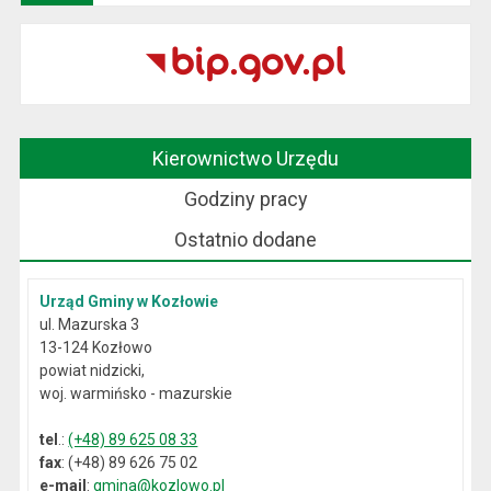
Kierownictwo Urzędu
Godziny pracy
Ostatnio dodane
Urząd Gminy w Kozłowie
ul. Mazurska 3
13-124 Kozłowo
powiat nidzicki,
woj. warmińsko - mazurskie
tel
.:
(+48) 89 625 08 33
fax
: (+48) 89 626 75 02
e-mail
:
gmina@kozlowo.pl