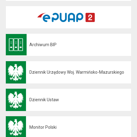
Archiwum BIP
Otwiera się w nowej karcie
Dziennik Urzędowy Woj. Warmińsko-Mazurskiego
Otwiera się w nowej karcie
Dziennik Ustaw
Otwiera się w nowej karcie
Monitor Polski
Otwiera się w nowej karcie