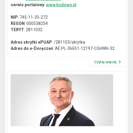
serwis portalowy
:
www.kozlowo.pl
NIP
: 745-11-35-272
REGON
: 000538254
TERYT
: 2811032
Adres skrytki ePUAP
: /281103/skrytka
Adres do e-Doręczeń
: AE:PL-36651-12197-CGHWH-32
Czytaj więcej
Przeczytaj artykuł "Dane kontaktowe"