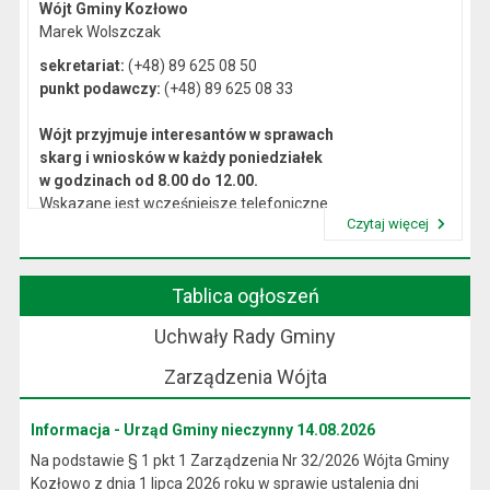
Wójt Gminy Kozłowo
Marek Wolszczak
sekretariat:
(+48) 89 625 08 50
punkt podawczy:
(+48) 89 625 08 33
Wójt przyjmuje interesantów w sprawach
skarg i wniosków w każdy poniedziałek
w godzinach od 8.00 do 12.00.
Wskazane jest wcześniejsze telefoniczne
Czytaj więcej
lub osobiste umówienie się na spotkanie.
Przeczytaj artykuł "Kierownictwo Urzędu"
Tablica ogłoszeń
Uchwały Rady Gminy
Zarządzenia Wójta
Informacja - Urząd Gminy nieczynny 14.08.2026
Na podstawie § 1 pkt 1 Zarządzenia Nr 32/2026 Wójta Gminy
Kozłowo z dnia 1 lipca 2026 roku w sprawie ustalenia dni