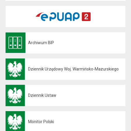
Archiwum BIP
Otwiera się w nowej karcie
Dziennik Urzędowy Woj. Warmińsko-Mazurskiego
Otwiera się w nowej karcie
Dziennik Ustaw
Otwiera się w nowej karcie
Monitor Polski
Otwiera się w nowej karcie