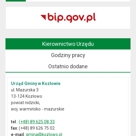
Kierownictwo Urzędu
Godziny pracy
Ostatnio dodane
Urząd Gminy w Kozłowie
ul. Mazurska 3
13-124 Kozłowo
powiat nidzicki,
woj. warmińsko - mazurskie
tel
.:
(+48) 89 625 08 33
fax
: (+48) 89 626 75 02
e-mail
:
gmina@kozlowo.pl