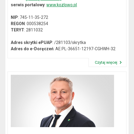
serwis portalowy
:
www.kozlowo.pl
NIP
: 745-11-35-272
REGON
: 000538254
TERYT
: 2811032
Adres skrytki ePUAP
: /281103/skrytka
Adres do e-Doręczeń
: AE:PL-36651-12197-CGHWH-32
Czytaj więcej
Przeczytaj artykuł "Dane kontaktowe"