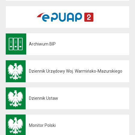
Archiwum BIP
Otwiera się w nowej karcie
Dziennik Urzędowy Woj. Warmińsko-Mazurskiego
Otwiera się w nowej karcie
Dziennik Ustaw
Otwiera się w nowej karcie
Monitor Polski
Otwiera się w nowej karcie