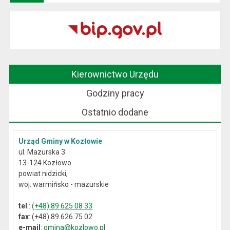
Kierownictwo Urzędu
Godziny pracy
Ostatnio dodane
Urząd Gminy w Kozłowie
ul. Mazurska 3
13-124 Kozłowo
powiat nidzicki,
woj. warmińsko - mazurskie
tel
.:
(+48) 89 625 08 33
fax
: (+48) 89 626 75 02
e-mail
:
gmina@kozlowo.pl