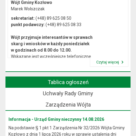
Wójt Gminy Kozłowo
Marek Wolszczak
sekretariat:
(+48) 89 625 08 50
punkt podawczy:
(+48) 89 625 08 33
Wójt przyjmuje interesantów w sprawach
skarg i wniosków w każdy poniedziałek
w godzinach od 8.00 do 12.00.
Wskazane jest wcześniejsze telefoniczne
Czytaj więcej
lub osobiste umówienie się na spotkanie.
Przeczytaj artykuł "Kierownictwo Urzędu"
Tablica ogłoszeń
Uchwały Rady Gminy
Zarządzenia Wójta
Informacja - Urząd Gminy nieczynny 14.08.2026
Na podstawie § 1 pkt 1 Zarządzenia Nr 32/2026 Wójta Gminy
Kozłowo z dnia 1 lipca 2026 roku w sprawie ustalenia dni