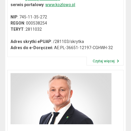
serwis portalowy
:
www.kozlowo.pl
NIP
: 745-11-35-272
REGON
: 000538254
TERYT
: 2811032
Adres skrytki ePUAP
: /281103/skrytka
Adres do e-Doręczeń
: AE:PL-36651-12197-CGHWH-32
Czytaj więcej
Przeczytaj artykuł "Dane kontaktowe"