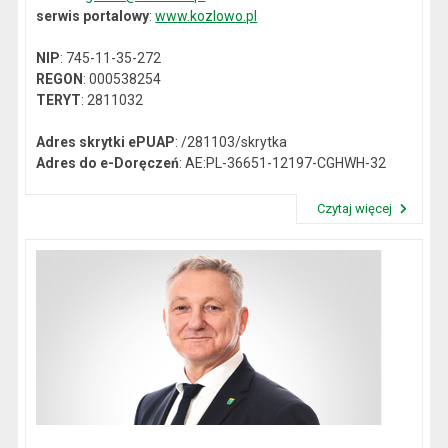
serwis portalowy
:
www.kozlowo.pl
NIP
: 745-11-35-272
REGON
: 000538254
TERYT
: 2811032
Adres skrytki ePUAP
: /281103/skrytka
Adres do e-Doręczeń
: AE:PL-36651-12197-CGHWH-32
Czytaj więcej
Przeczytaj artykuł "Dane kontaktowe"