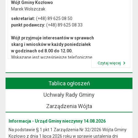
Wójt Gminy Kozłowo
Marek Wolszczak
sekretariat:
(+48) 89 625 08 50
punkt podawczy:
(+48) 89 625 08 33
Wójt przyjmuje interesantów w sprawach
skarg i wniosków w każdy poniedziałek
w godzinach od 8.00 do 12.00.
Wskazane jest wcześniejsze telefoniczne
Czytaj więcej
lub osobiste umówienie się na spotkanie.
Przeczytaj artykuł "Kierownictwo Urzędu"
Tablica ogłoszeń
Uchwały Rady Gminy
Zarządzenia Wójta
Informacja - Urząd Gminy nieczynny 14.08.2026
Na podstawie § 1 pkt 1 Zarządzenia Nr 32/2026 Wójta Gminy
Kozłowo z dnia 1 lipca 2026 roku w sprawie ustalenia dni