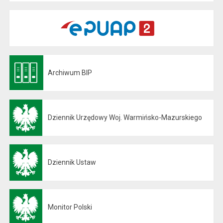
Archiwum BIP
Otwiera się w nowej karcie
Dziennik Urzędowy Woj. Warmińsko-Mazurskiego
Otwiera się w nowej karcie
Dziennik Ustaw
Otwiera się w nowej karcie
Monitor Polski
Otwiera się w nowej karcie