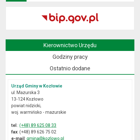
Kierownictwo Urzędu
Godziny pracy
Ostatnio dodane
Urząd Gminy w Kozłowie
ul. Mazurska 3
13-124 Kozłowo
powiat nidzicki,
woj. warmińsko - mazurskie
tel
.:
(+48) 89 625 08 33
fax
: (+48) 89 626 75 02
e-mail
:
gmina@kozlowo.pl