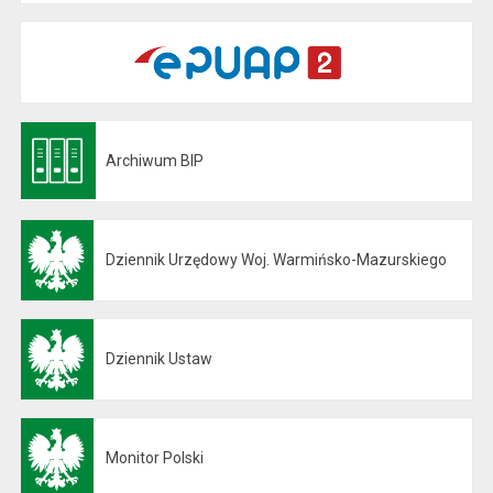
Archiwum BIP
Otwiera się w nowej karcie
Dziennik Urzędowy Woj. Warmińsko-Mazurskiego
Otwiera się w nowej karcie
Dziennik Ustaw
Otwiera się w nowej karcie
Monitor Polski
Otwiera się w nowej karcie