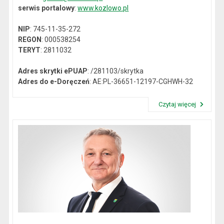
serwis portalowy
:
www.kozlowo.pl
NIP
: 745-11-35-272
REGON
: 000538254
TERYT
: 2811032
Adres skrytki ePUAP
: /281103/skrytka
Adres do e-Doręczeń
: AE:PL-36651-12197-CGHWH-32
Czytaj więcej
Przeczytaj artykuł "Dane kontaktowe"