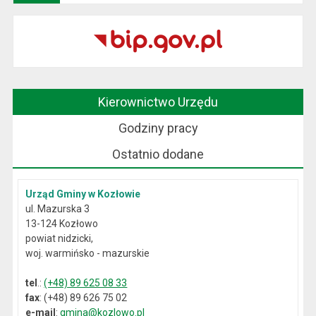
Kierownictwo Urzędu
Godziny pracy
Ostatnio dodane
Urząd Gminy w Kozłowie
ul. Mazurska 3
13-124 Kozłowo
powiat nidzicki,
woj. warmińsko - mazurskie
tel
.:
(+48) 89 625 08 33
fax
: (+48) 89 626 75 02
e-mail
:
gmina@kozlowo.pl