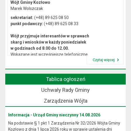
Wójt Gminy Kozłowo
Marek Wolszczak
sekretariat:
(+48) 89 625 08 50
punkt podawczy:
(+48) 89 625 08 33
Wójt przyjmuje interesantów w sprawach
skarg i wniosków w każdy poniedziałek
w godzinach od 8.00 do 12.00.
Wskazane jest wcześniejsze telefoniczne
Czytaj więcej
lub osobiste umówienie się na spotkanie.
Przeczytaj artykuł "Kierownictwo Urzędu"
Tablica ogłoszeń
Uchwały Rady Gminy
Zarządzenia Wójta
Informacja - Urząd Gminy nieczynny 14.08.2026
Na podstawie § 1 pkt 1 Zarządzenia Nr 32/2026 Wójta Gminy
Kozłowo z dnia 1 lipca 2026 roku w sprawie ustalenia dni