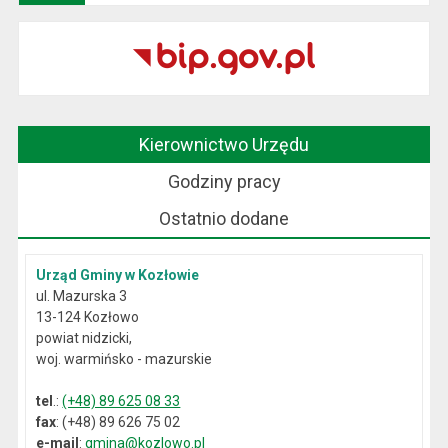
Kierownictwo Urzędu
Godziny pracy
Ostatnio dodane
Urząd Gminy w Kozłowie
ul. Mazurska 3
13-124 Kozłowo
powiat nidzicki,
woj. warmińsko - mazurskie
tel
.:
(+48) 89 625 08 33
fax
: (+48) 89 626 75 02
e-mail
:
gmina@kozlowo.pl