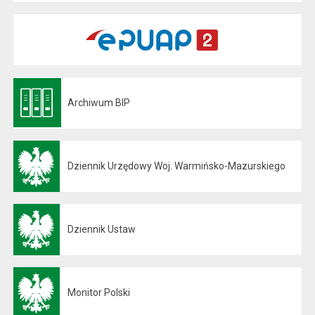
Archiwum BIP
Otwiera się w nowej karcie
Dziennik Urzędowy Woj. Warmińsko-Mazurskiego
Otwiera się w nowej karcie
Dziennik Ustaw
Otwiera się w nowej karcie
Monitor Polski
Otwiera się w nowej karcie