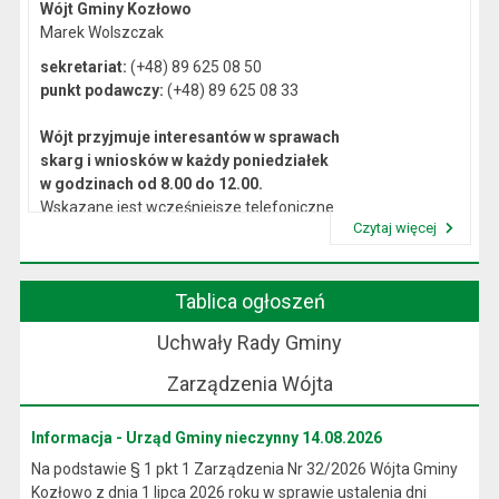
Wójt Gminy Kozłowo
Marek Wolszczak
sekretariat:
(+48) 89 625 08 50
punkt podawczy:
(+48) 89 625 08 33
Wójt przyjmuje interesantów w sprawach
skarg i wniosków w każdy poniedziałek
w godzinach od 8.00 do 12.00.
Wskazane jest wcześniejsze telefoniczne
Czytaj więcej
lub osobiste umówienie się na spotkanie.
Przeczytaj artykuł "Kierownictwo Urzędu"
Tablica ogłoszeń
Uchwały Rady Gminy
Zarządzenia Wójta
Informacja - Urząd Gminy nieczynny 14.08.2026
Na podstawie § 1 pkt 1 Zarządzenia Nr 32/2026 Wójta Gminy
Kozłowo z dnia 1 lipca 2026 roku w sprawie ustalenia dni