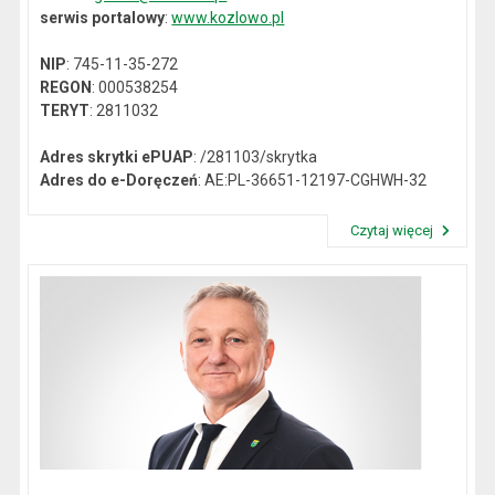
serwis portalowy
:
www.kozlowo.pl
NIP
: 745-11-35-272
REGON
: 000538254
TERYT
: 2811032
Adres skrytki ePUAP
: /281103/skrytka
Adres do e-Doręczeń
: AE:PL-36651-12197-CGHWH-32
Czytaj więcej
Przeczytaj artykuł "Dane kontaktowe"