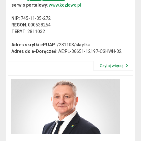
serwis portalowy
:
www.kozlowo.pl
NIP
: 745-11-35-272
REGON
: 000538254
TERYT
: 2811032
Adres skrytki ePUAP
: /281103/skrytka
Adres do e-Doręczeń
: AE:PL-36651-12197-CGHWH-32
Czytaj więcej
Przeczytaj artykuł "Dane kontaktowe"