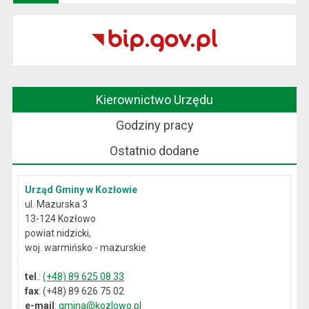
Kierownictwo Urzędu
Godziny pracy
Ostatnio dodane
Urząd Gminy w Kozłowie
ul. Mazurska 3
13-124 Kozłowo
powiat nidzicki,
woj. warmińsko - mazurskie
tel
.:
(+48) 89 625 08 33
fax
: (+48) 89 626 75 02
e-mail
:
gmina@kozlowo.pl