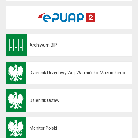
Archiwum BIP
Otwiera się w nowej karcie
Dziennik Urzędowy Woj. Warmińsko-Mazurskiego
Otwiera się w nowej karcie
Dziennik Ustaw
Otwiera się w nowej karcie
Monitor Polski
Otwiera się w nowej karcie