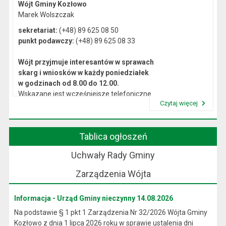
Wójt Gminy Kozłowo
Marek Wolszczak
sekretariat:
(+48) 89 625 08 50
punkt podawczy:
(+48) 89 625 08 33
Wójt przyjmuje interesantów w sprawach
skarg i wniosków w każdy poniedziałek
w godzinach od 8.00 do 12.00.
Wskazane jest wcześniejsze telefoniczne
Czytaj więcej
lub osobiste umówienie się na spotkanie.
Przeczytaj artykuł "Kierownictwo Urzędu"
Tablica ogłoszeń
Uchwały Rady Gminy
Zarządzenia Wójta
Informacja - Urząd Gminy nieczynny 14.08.2026
Na podstawie § 1 pkt 1 Zarządzenia Nr 32/2026 Wójta Gminy
Kozłowo z dnia 1 lipca 2026 roku w sprawie ustalenia dni