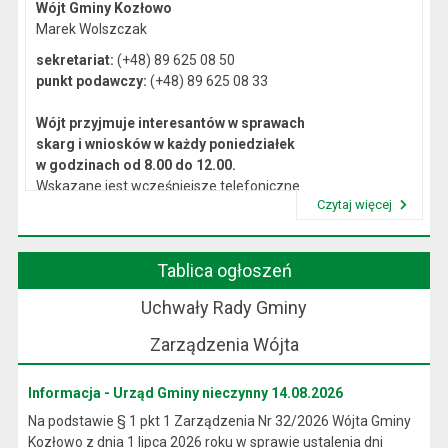
Wójt Gminy Kozłowo
Marek Wolszczak
sekretariat:
(+48) 89 625 08 50
punkt podawczy:
(+48) 89 625 08 33
Wójt przyjmuje interesantów w sprawach
skarg i wniosków w każdy poniedziałek
w godzinach od 8.00 do 12.00.
Wskazane jest wcześniejsze telefoniczne
Czytaj więcej
lub osobiste umówienie się na spotkanie.
Przeczytaj artykuł "Kierownictwo Urzędu"
Tablica ogłoszeń
Uchwały Rady Gminy
Zarządzenia Wójta
Informacja - Urząd Gminy nieczynny 14.08.2026
Na podstawie § 1 pkt 1 Zarządzenia Nr 32/2026 Wójta Gminy
Kozłowo z dnia 1 lipca 2026 roku w sprawie ustalenia dni