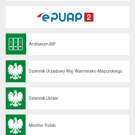
Archiwum BIP
Otwiera się w nowej karcie
Dziennik Urzędowy Woj. Warmińsko-Mazurskiego
Otwiera się w nowej karcie
Dziennik Ustaw
Otwiera się w nowej karcie
Monitor Polski
Otwiera się w nowej karcie