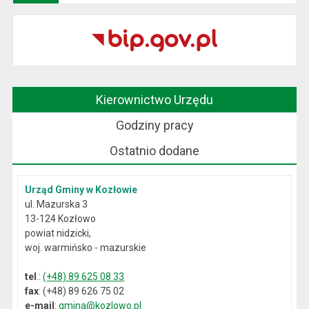
Kierownictwo Urzędu
Godziny pracy
Ostatnio dodane
Urząd Gminy w Kozłowie
ul. Mazurska 3
13-124 Kozłowo
powiat nidzicki,
woj. warmińsko - mazurskie
tel
.:
(+48) 89 625 08 33
fax
: (+48) 89 626 75 02
e-mail
:
gmina@kozlowo.pl