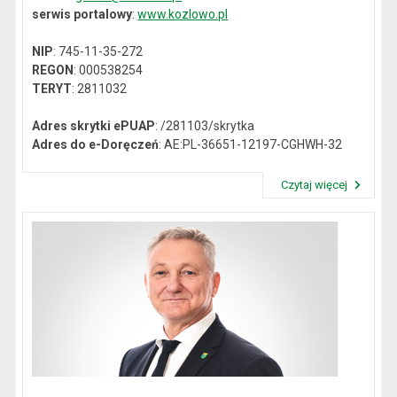
serwis portalowy
:
www.kozlowo.pl
NIP
: 745-11-35-272
REGON
: 000538254
TERYT
: 2811032
Adres skrytki ePUAP
: /281103/skrytka
Adres do e-Doręczeń
: AE:PL-36651-12197-CGHWH-32
Czytaj więcej
Przeczytaj artykuł "Dane kontaktowe"