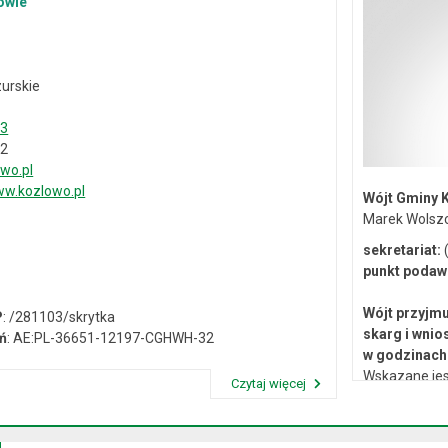
owie
urskie
33
02
wo.pl
w.kozlowo.pl
Wójt Gminy 
Marek Wolsz
sekretariat:
(
punkt podaw
Wójt przyjmu
P
: /281103/skrytka
skarg i wnio
ń
: AE:PL-36651-12197-CGHWH-32
w godzinach 
Wskazane jes
Czytaj więcej
lub osobiste 
Przeczytaj artykuł "Dane kontaktowe"