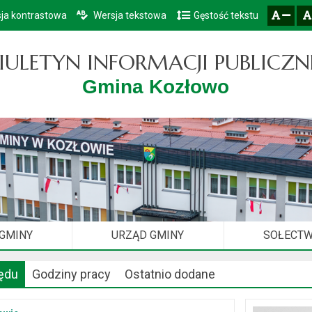
ja kontrastowa
Wersja tekstowa
Gęstość tekstu
Przejdź do głównego menu
Przejdź do mapy serwisu
Przejdź do treści
zresetuj
zmniejsz czcionkę
IULETYN INFORMACJI PUBLICZN
Gmina Kozłowo
 GMINY
URZĄD GMINY
SOŁECT
ędu
Godziny pracy
Ostatnio dodane