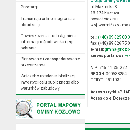
Urząd Gminy w Kozł
ul. Mazurska 3
Przetargi
13-124 Kozłowo
Transmisja online i nagrania z
powiat nidzicki,
obrad sesji
woj. warmińsko - maz
Obwieszczenia - udostępnienie
tel
.:
(+48) 89 625 08 
informacji o środowisku i jego
fax
: (+48) 89 626 75 
ochronie
e-mail
:
gmina@kozlo
serwis portalowy
:
ww
Planowanie i zagospodarowanie
przestrzenne
NIP
: 745-11-35-272
REGON
: 000538254
Wniosek o ustalenie lokalizacji
TERYT
: 2811032
inwestycji celu publicznego albo
warunków zabudowy
Adres skrytki ePUA
Adres do e-Doręcze