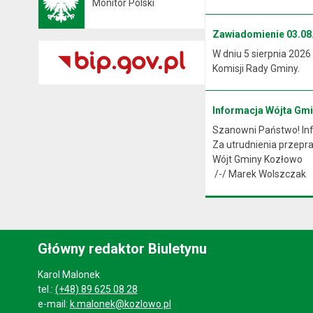
Monitor Polski
Otwiera się w nowej karcie
Zawiadomienie 03.08.
W dniu 5 sierpnia 2026
Komisji Rady Gminy.
Informacja Wójta Gm
Szanowni Państwo! Info
Za utrudnienia przep
Wójt Gminy Kozłowo
/-/ Marek Wolszczak
Główny redaktor Biuletynu
Karol Malonek
tel.:
(+48) 89 625 08 28
e-mail:
k.malonek@kozlowo.pl