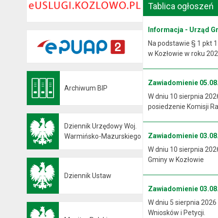
Tablica ogłoszeń
Informacja - Urząd G
Na podstawie § 1 pkt 1
w Kozłowie w roku 2026
Zawiadomienie 05.08.
Archiwum BIP
Otwiera się w nowej karcie
W dniu 10 sierpnia 202
posiedzenie Komisji R
Dziennik Urzędowy Woj.
Zawiadomienie 03.08.
Otwiera się w nowej karcie
Warmińsko-Mazurskiego
W dniu 10 sierpnia 202
Gminy w Kozłowie
Dziennik Ustaw
Otwiera się w nowej karcie
Zawiadomienie 03.08.
W dniu 5 sierpnia 2026
Wniosków i Petycji.