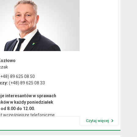
Kozłowo
czak
+48) 89 625 08 50
czy:
(+48) 89 625 08 33
je interesantów w sprawach
sków w każdy poniedziałek
od 8.00 do 12.00.
t wcześniejsze telefoniczne
Czytaj więcej
umówienie się na spotkanie.
Przeczytaj artykuł "Kierownictwo Urzędu"