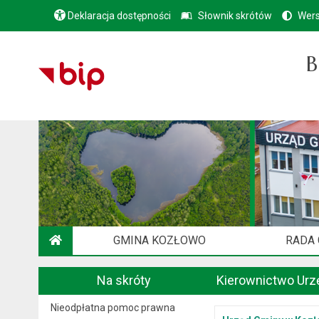
Deklaracja dostępności
Słownik skrótów
Wers
B
GMINA KOZŁOWO
RADA
STRONA GŁÓWNA
Na skróty
Kierownictwo Urz
Nieodpłatna pomoc prawna