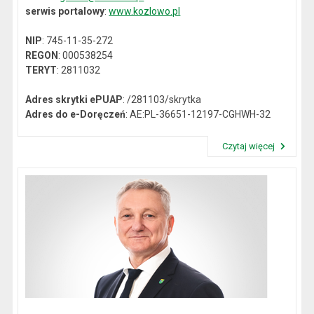
serwis portalowy
:
www.kozlowo.pl
NIP
: 745-11-35-272
REGON
: 000538254
TERYT
: 2811032
Adres skrytki ePUAP
: /281103/skrytka
Adres do e-Doręczeń
: AE:PL-36651-12197-CGHWH-32
Czytaj więcej
Przeczytaj artykuł "Dane kontaktowe"