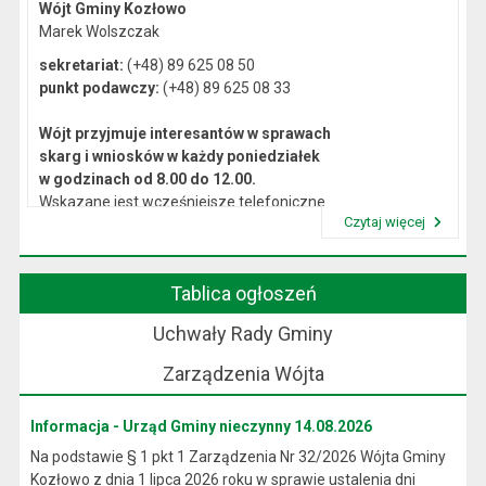
Wójt Gminy Kozłowo
Marek Wolszczak
sekretariat:
(+48) 89 625 08 50
punkt podawczy:
(+48) 89 625 08 33
Wójt przyjmuje interesantów w sprawach
skarg i wniosków w każdy poniedziałek
w godzinach od 8.00 do 12.00.
Wskazane jest wcześniejsze telefoniczne
Czytaj więcej
lub osobiste umówienie się na spotkanie.
Przeczytaj artykuł "Kierownictwo Urzędu"
Tablica ogłoszeń
Uchwały Rady Gminy
Zarządzenia Wójta
Informacja - Urząd Gminy nieczynny 14.08.2026
Na podstawie § 1 pkt 1 Zarządzenia Nr 32/2026 Wójta Gminy
Kozłowo z dnia 1 lipca 2026 roku w sprawie ustalenia dni