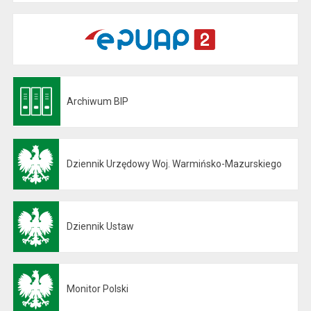
Archiwum BIP
Otwiera się w nowej karcie
Dziennik Urzędowy Woj. Warmińsko-Mazurskiego
Otwiera się w nowej karcie
Dziennik Ustaw
Otwiera się w nowej karcie
Monitor Polski
Otwiera się w nowej karcie