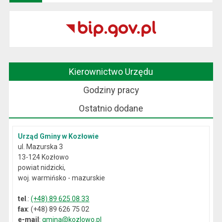
Kierownictwo Urzędu
Godziny pracy
Ostatnio dodane
Urząd Gminy w Kozłowie
ul. Mazurska 3
13-124 Kozłowo
powiat nidzicki,
woj. warmińsko - mazurskie
tel
.:
(+48) 89 625 08 33
fax
: (+48) 89 626 75 02
e-mail
:
gmina@kozlowo.pl