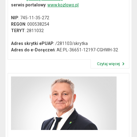
serwis portalowy
:
www.kozlowo.pl
NIP
: 745-11-35-272
REGON
: 000538254
TERYT
: 2811032
Adres skrytki ePUAP
: /281103/skrytka
Adres do e-Doręczeń
: AE:PL-36651-12197-CGHWH-32
Czytaj więcej
Przeczytaj artykuł "Dane kontaktowe"