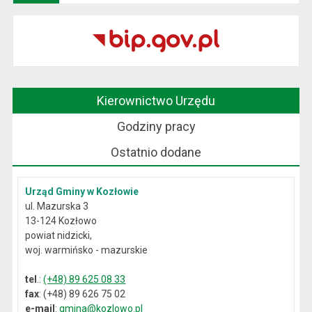
Kierownictwo Urzędu
Godziny pracy
Ostatnio dodane
Urząd Gminy w Kozłowie
ul. Mazurska 3
13-124 Kozłowo
powiat nidzicki,
woj. warmińsko - mazurskie
tel
.:
(+48) 89 625 08 33
fax
: (+48) 89 626 75 02
e-mail
:
gmina@kozlowo.pl