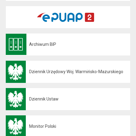
Archiwum BIP
Otwiera się w nowej karcie
Dziennik Urzędowy Woj. Warmińsko-Mazurskiego
Otwiera się w nowej karcie
Dziennik Ustaw
Otwiera się w nowej karcie
Monitor Polski
Otwiera się w nowej karcie