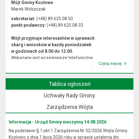
Wójt Gminy Kozłowo
Marek Wolszczak
sekretariat:
(+48) 89 625 08 50
punkt podawczy:
(+48) 89 625 08 33
Wójt przyjmuje interesantów w sprawach
skarg i wniosków w każdy poniedziałek
w godzinach od 8.00 do 12.00.
Wskazane jest wcześniejsze telefoniczne
Czytaj więcej
lub osobiste umówienie się na spotkanie.
Przeczytaj artykuł "Kierownictwo Urzędu"
Tablica ogłoszeń
Uchwały Rady Gminy
Zarządzenia Wójta
Informacja - Urząd Gminy nieczynny 14.08.2026
Na podstawie § 1 pkt 1 Zarządzenia Nr 32/2026 Wójta Gminy
Kozłowo z dnia 1 lipca 2026 roku w sprawie ustalenia dni