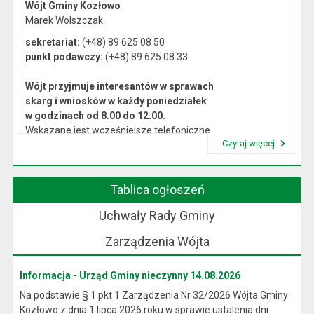
Wójt Gminy Kozłowo
Marek Wolszczak
sekretariat:
(+48) 89 625 08 50
punkt podawczy:
(+48) 89 625 08 33
Wójt przyjmuje interesantów w sprawach
skarg i wniosków w każdy poniedziałek
w godzinach od 8.00 do 12.00.
Wskazane jest wcześniejsze telefoniczne
Czytaj więcej
lub osobiste umówienie się na spotkanie.
Przeczytaj artykuł "Kierownictwo Urzędu"
Tablica ogłoszeń
Uchwały Rady Gminy
Zarządzenia Wójta
Informacja - Urząd Gminy nieczynny 14.08.2026
Na podstawie § 1 pkt 1 Zarządzenia Nr 32/2026 Wójta Gminy
Kozłowo z dnia 1 lipca 2026 roku w sprawie ustalenia dni