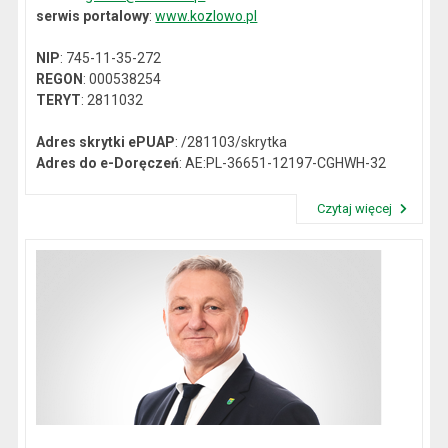
serwis portalowy
:
www.kozlowo.pl
NIP
: 745-11-35-272
REGON
: 000538254
TERYT
: 2811032
Adres skrytki ePUAP
: /281103/skrytka
Adres do e-Doręczeń
: AE:PL-36651-12197-CGHWH-32
Czytaj więcej
Przeczytaj artykuł "Dane kontaktowe"