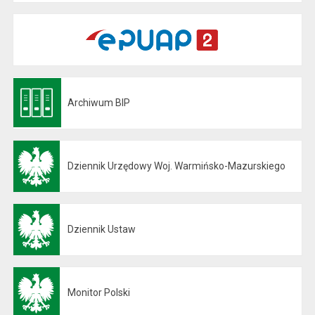
Archiwum BIP
Otwiera się w nowej karcie
Dziennik Urzędowy Woj. Warmińsko-Mazurskiego
Otwiera się w nowej karcie
Dziennik Ustaw
Otwiera się w nowej karcie
Monitor Polski
Otwiera się w nowej karcie