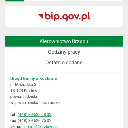
Kierownictwo Urzędu
Godziny pracy
Ostatnio dodane
Urząd Gminy w Kozłowie
ul. Mazurska 3
13-124 Kozłowo
powiat nidzicki,
woj. warmińsko - mazurskie
tel
.:
(+48) 89 625 08 33
fax
: (+48) 89 626 75 02
e-mail
:
gmina@kozlowo.pl