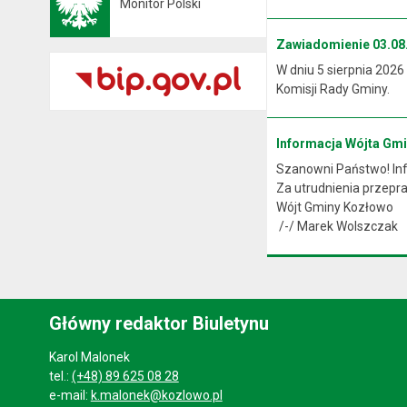
Monitor Polski
Otwiera się w nowej karcie
Zawiadomienie 03.08.
W dniu 5 sierpnia 2026
Komisji Rady Gminy.
Informacja Wójta Gm
Szanowni Państwo! Info
Za utrudnienia przep
Wójt Gminy Kozłowo
/-/ Marek Wolszczak
Główny redaktor Biuletynu
Karol Malonek
tel.:
(+48) 89 625 08 28
e-mail:
k.malonek@kozlowo.pl