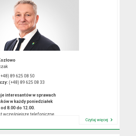
Kozłowo
czak
+48) 89 625 08 50
czy:
(+48) 89 625 08 33
je interesantów w sprawach
sków w każdy poniedziałek
od 8.00 do 12.00.
t wcześniejsze telefoniczne
Czytaj więcej
umówienie się na spotkanie.
Przeczytaj artykuł "Kierownictwo Urzędu"