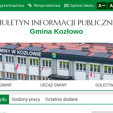
ja kontrastowa
Wersja tekstowa
Gęstość tekstu
Przejdź do głównego menu
Przejdź do mapy serwisu
Przejdź do treści
zresetuj
zmniejsz czcionkę
IULETYN INFORMACJI PUBLICZN
Gmina Kozłowo
 GMINY
URZĄD GMINY
SOŁECT
ędu
Godziny pracy
Ostatnio dodane