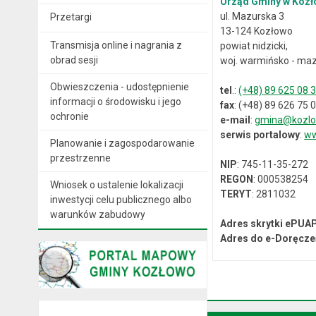
Urząd Gminy w Kozł
ul. Mazurska 3
Przetargi
13-124 Kozłowo
Transmisja online i nagrania z
powiat nidzicki,
obrad sesji
woj. warmińsko - maz
Obwieszczenia - udostępnienie
tel
.:
(+48) 89 625 08 
informacji o środowisku i jego
fax
: (+48) 89 626 75 
ochronie
e-mail
:
gmina@kozlo
serwis portalowy
:
ww
Planowanie i zagospodarowanie
przestrzenne
NIP
: 745-11-35-272
REGON
: 000538254
Wniosek o ustalenie lokalizacji
TERYT
: 2811032
inwestycji celu publicznego albo
warunków zabudowy
Adres skrytki ePUA
Adres do e-Doręcze