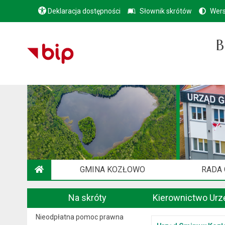
Deklaracja dostępności
Słownik skrótów
Wers
B
GMINA KOZŁOWO
RADA
STRONA GŁÓWNA
Na skróty
Kierownictwo Urz
Nieodpłatna pomoc prawna