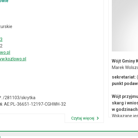
owie
urskie
33
02
wo.pl
w.kozlowo.pl
Wójt Gminy 
Marek Wolsz
sekretariat:
(
punkt podaw
Wójt przyjmu
P
: /281103/skrytka
skarg i wnio
ń
: AE:PL-36651-12197-CGHWH-32
w godzinach 
Wskazane jes
Czytaj więcej
lub osobiste 
Przeczytaj artykuł "Dane kontaktowe"