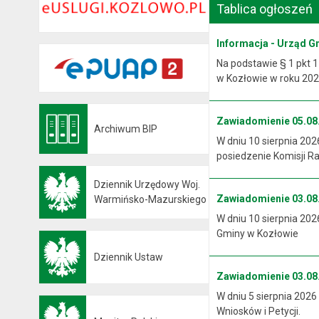
Tablica ogłoszeń
Informacja - Urząd G
Na podstawie § 1 pkt 1
w Kozłowie w roku 2026
Zawiadomienie 05.08.
Archiwum BIP
Otwiera się w nowej karcie
W dniu 10 sierpnia 202
posiedzenie Komisji R
Dziennik Urzędowy Woj.
Zawiadomienie 03.08.
Otwiera się w nowej karcie
Warmińsko-Mazurskiego
W dniu 10 sierpnia 202
Gminy w Kozłowie
Dziennik Ustaw
Otwiera się w nowej karcie
Zawiadomienie 03.08.
W dniu 5 sierpnia 2026
Wniosków i Petycji.