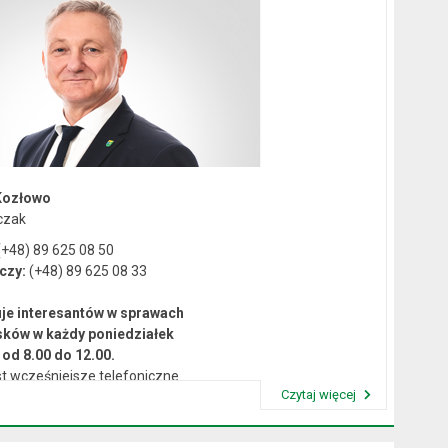
Kozłowo
czak
+48) 89 625 08 50
czy:
(+48) 89 625 08 33
je interesantów w sprawach
sków w każdy poniedziałek
od 8.00 do 12.00.
t wcześniejsze telefoniczne
Czytaj więcej
umówienie się na spotkanie.
Przeczytaj artykuł "Kierownictwo Urzędu"