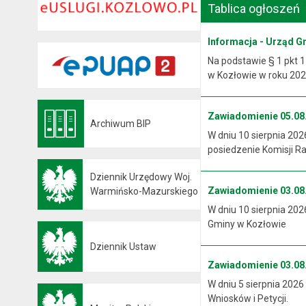
Tablica ogłoszeń
Informacja - Urząd G
Na podstawie § 1 pkt 1
w Kozłowie w roku 2026
Zawiadomienie 05.08.
Archiwum BIP
Otwiera się w nowej karcie
W dniu 10 sierpnia 202
posiedzenie Komisji R
Dziennik Urzędowy Woj.
Zawiadomienie 03.08.
Otwiera się w nowej karcie
Warmińsko-Mazurskiego
W dniu 10 sierpnia 202
Gminy w Kozłowie
Dziennik Ustaw
Otwiera się w nowej karcie
Zawiadomienie 03.08.
W dniu 5 sierpnia 2026
Wniosków i Petycji.