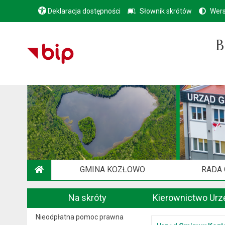
Deklaracja dostępności
Słownik skrótów
Wers
B
GMINA KOZŁOWO
RADA
STRONA GŁÓWNA
Na skróty
Kierownictwo Urz
Nieodpłatna pomoc prawna