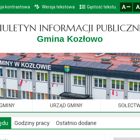
ja kontrastowa
Wersja tekstowa
Gęstość tekstu
Przejdź do głównego menu
Przejdź do mapy serwisu
Przejdź do treści
zresetuj
zmniejsz czcionkę
IULETYN INFORMACJI PUBLICZN
Gmina Kozłowo
 GMINY
URZĄD GMINY
SOŁECT
ędu
Godziny pracy
Ostatnio dodane