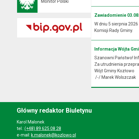
Monitor Polski
Otwiera się w nowej karcie
Zawiadomienie 03.08.
W dniu 5 sierpnia 2026
Komisji Rady Gminy.
Informacja Wójta Gm
Szanowni Państwo! Info
Za utrudnienia przep
Wójt Gminy Kozłowo
/-/ Marek Wolszczak
Główny redaktor Biuletynu
Karol Malonek
tel.:
(+48) 89 625 08 28
e-mail:
k.malonek@kozlowo.pl