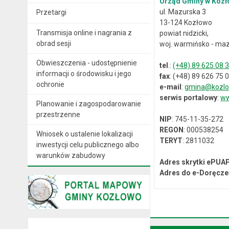
Urząd Gminy w Kozł
ul. Mazurska 3
Przetargi
13-124 Kozłowo
Transmisja online i nagrania z
powiat nidzicki,
obrad sesji
woj. warmińsko - maz
Obwieszczenia - udostępnienie
tel
.:
(+48) 89 625 08 
informacji o środowisku i jego
fax
: (+48) 89 626 75 
ochronie
e-mail
:
gmina@kozlo
serwis portalowy
:
ww
Planowanie i zagospodarowanie
przestrzenne
NIP
: 745-11-35-272
REGON
: 000538254
Wniosek o ustalenie lokalizacji
TERYT
: 2811032
inwestycji celu publicznego albo
warunków zabudowy
Adres skrytki ePUA
Adres do e-Doręcze