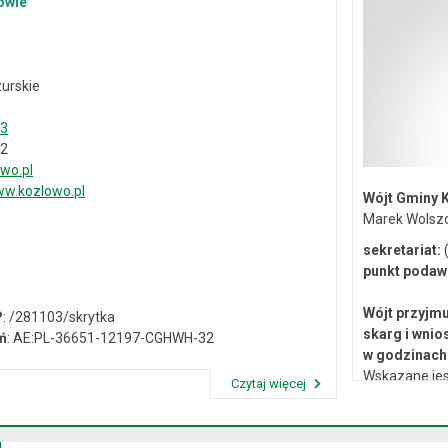
owie
urskie
33
02
wo.pl
w.kozlowo.pl
Wójt Gminy 
Marek Wolsz
sekretariat:
(
punkt podaw
Wójt przyjmu
P
: /281103/skrytka
skarg i wnio
ń
: AE:PL-36651-12197-CGHWH-32
w godzinach 
Wskazane jes
Czytaj więcej
lub osobiste 
Przeczytaj artykuł "Dane kontaktowe"