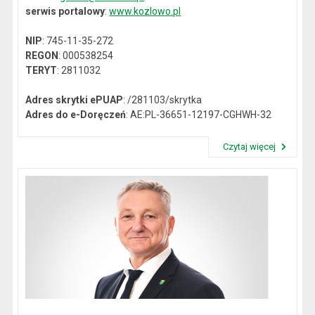
serwis portalowy
:
www.kozlowo.pl
NIP
: 745-11-35-272
REGON
: 000538254
TERYT
: 2811032
Adres skrytki ePUAP
: /281103/skrytka
Adres do e-Doręczeń
: AE:PL-36651-12197-CGHWH-32
Czytaj więcej
Przeczytaj artykuł "Dane kontaktowe"