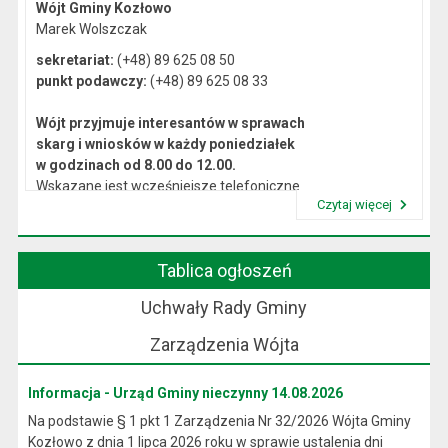
Wójt Gminy Kozłowo
Marek Wolszczak
sekretariat:
(+48) 89 625 08 50
punkt podawczy:
(+48) 89 625 08 33
Wójt przyjmuje interesantów w sprawach
skarg i wniosków w każdy poniedziałek
w godzinach od 8.00 do 12.00.
Wskazane jest wcześniejsze telefoniczne
Czytaj więcej
lub osobiste umówienie się na spotkanie.
Przeczytaj artykuł "Kierownictwo Urzędu"
Tablica ogłoszeń
Uchwały Rady Gminy
Zarządzenia Wójta
Informacja - Urząd Gminy nieczynny 14.08.2026
Na podstawie § 1 pkt 1 Zarządzenia Nr 32/2026 Wójta Gminy
Kozłowo z dnia 1 lipca 2026 roku w sprawie ustalenia dni