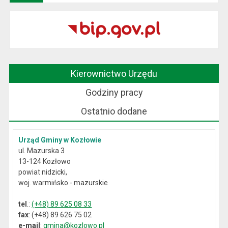
Kierownictwo Urzędu
Godziny pracy
Ostatnio dodane
Urząd Gminy w Kozłowie
ul. Mazurska 3
13-124 Kozłowo
powiat nidzicki,
woj. warmińsko - mazurskie
tel
.:
(+48) 89 625 08 33
fax
: (+48) 89 626 75 02
e-mail
:
gmina@kozlowo.pl