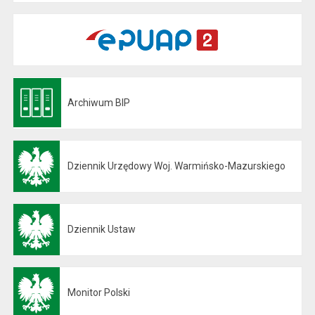
Archiwum BIP
Otwiera się w nowej karcie
Dziennik Urzędowy Woj. Warmińsko-Mazurskiego
Otwiera się w nowej karcie
Dziennik Ustaw
Otwiera się w nowej karcie
Monitor Polski
Otwiera się w nowej karcie