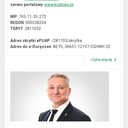
serwis portalowy
:
www.kozlowo.pl
NIP
: 745-11-35-272
REGON
: 000538254
TERYT
: 2811032
Adres skrytki ePUAP
: /281103/skrytka
Adres do e-Doręczeń
: AE:PL-36651-12197-CGHWH-32
Czytaj więcej
Przeczytaj artykuł "Dane kontaktowe"