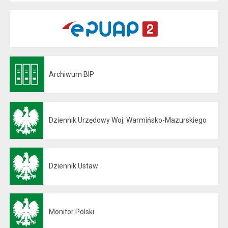
Archiwum BIP
Otwiera się w nowej karcie
Dziennik Urzędowy Woj. Warmińsko-Mazurskiego
Otwiera się w nowej karcie
Dziennik Ustaw
Otwiera się w nowej karcie
Monitor Polski
Otwiera się w nowej karcie