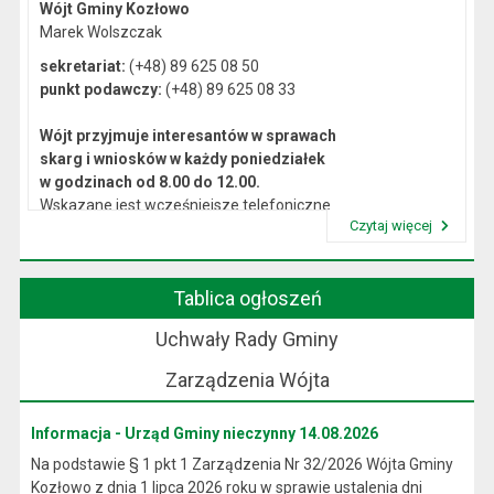
Wójt Gminy Kozłowo
Marek Wolszczak
sekretariat:
(+48) 89 625 08 50
punkt podawczy:
(+48) 89 625 08 33
Wójt przyjmuje interesantów w sprawach
skarg i wniosków w każdy poniedziałek
w godzinach od 8.00 do 12.00.
Wskazane jest wcześniejsze telefoniczne
Czytaj więcej
lub osobiste umówienie się na spotkanie.
Przeczytaj artykuł "Kierownictwo Urzędu"
Tablica ogłoszeń
Uchwały Rady Gminy
Zarządzenia Wójta
Informacja - Urząd Gminy nieczynny 14.08.2026
Na podstawie § 1 pkt 1 Zarządzenia Nr 32/2026 Wójta Gminy
Kozłowo z dnia 1 lipca 2026 roku w sprawie ustalenia dni