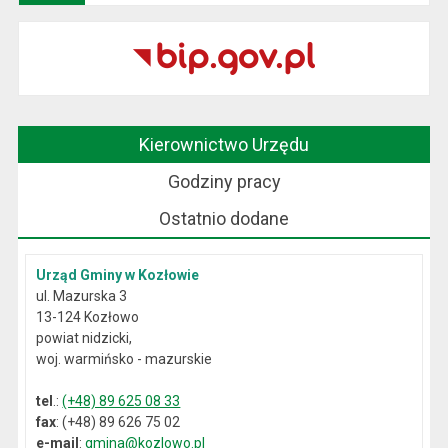
Kierownictwo Urzędu
Godziny pracy
Ostatnio dodane
Urząd Gminy w Kozłowie
ul. Mazurska 3
13-124 Kozłowo
powiat nidzicki,
woj. warmińsko - mazurskie
tel
.:
(+48) 89 625 08 33
fax
: (+48) 89 626 75 02
e-mail
:
gmina@kozlowo.pl