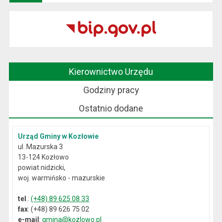
Kierownictwo Urzędu
Godziny pracy
Ostatnio dodane
Urząd Gminy w Kozłowie
ul. Mazurska 3
13-124 Kozłowo
powiat nidzicki,
woj. warmińsko - mazurskie
tel
.:
(+48) 89 625 08 33
fax
: (+48) 89 626 75 02
e-mail
:
gmina@kozlowo.pl