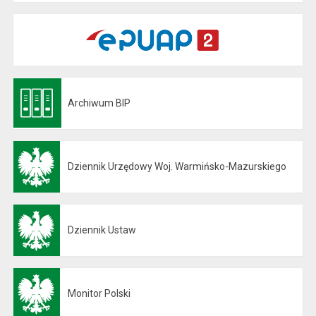
Archiwum BIP
Otwiera się w nowej karcie
Dziennik Urzędowy Woj. Warmińsko-Mazurskiego
Otwiera się w nowej karcie
Dziennik Ustaw
Otwiera się w nowej karcie
Monitor Polski
Otwiera się w nowej karcie