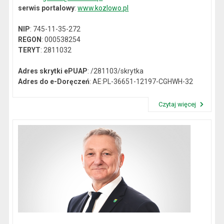
serwis portalowy
:
www.kozlowo.pl
NIP
: 745-11-35-272
REGON
: 000538254
TERYT
: 2811032
Adres skrytki ePUAP
: /281103/skrytka
Adres do e-Doręczeń
: AE:PL-36651-12197-CGHWH-32
Czytaj więcej
Przeczytaj artykuł "Dane kontaktowe"