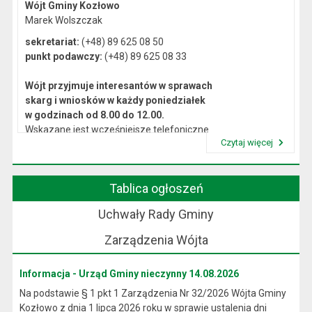
Wójt Gminy Kozłowo
Marek Wolszczak
sekretariat:
(+48) 89 625 08 50
punkt podawczy:
(+48) 89 625 08 33
Wójt przyjmuje interesantów w sprawach
skarg i wniosków w każdy poniedziałek
w godzinach od 8.00 do 12.00.
Wskazane jest wcześniejsze telefoniczne
Czytaj więcej
lub osobiste umówienie się na spotkanie.
Przeczytaj artykuł "Kierownictwo Urzędu"
Tablica ogłoszeń
Uchwały Rady Gminy
Zarządzenia Wójta
Informacja - Urząd Gminy nieczynny 14.08.2026
Na podstawie § 1 pkt 1 Zarządzenia Nr 32/2026 Wójta Gminy
Kozłowo z dnia 1 lipca 2026 roku w sprawie ustalenia dni