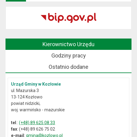
Kierownictwo Urzędu
Godziny pracy
Ostatnio dodane
Urząd Gminy w Kozłowie
ul. Mazurska 3
13-124 Kozłowo
powiat nidzicki,
woj. warmińsko - mazurskie
tel
.:
(+48) 89 625 08 33
fax
: (+48) 89 626 75 02
e-mail
:
gmina@kozlowo.pl