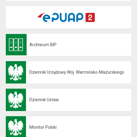
Archiwum BIP
Otwiera się w nowej karcie
Dziennik Urzędowy Woj. Warmińsko-Mazurskiego
Otwiera się w nowej karcie
Dziennik Ustaw
Otwiera się w nowej karcie
Monitor Polski
Otwiera się w nowej karcie