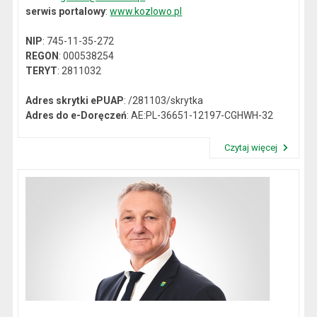
serwis portalowy
:
www.kozlowo.pl
NIP
: 745-11-35-272
REGON
: 000538254
TERYT
: 2811032
Adres skrytki ePUAP
: /281103/skrytka
Adres do e-Doręczeń
: AE:PL-36651-12197-CGHWH-32
Czytaj więcej
Przeczytaj artykuł "Dane kontaktowe"