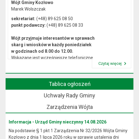
Wójt Gminy Kozłowo
Marek Wolszczak
sekretariat:
(+48) 89 625 08 50
punkt podawczy:
(+48) 89 625 08 33
Wójt przyjmuje interesantów w sprawach
skarg i wniosków w każdy poniedziałek
w godzinach od 8.00 do 12.00.
Wskazane jest wcześniejsze telefoniczne
Czytaj więcej
lub osobiste umówienie się na spotkanie.
Przeczytaj artykuł "Kierownictwo Urzędu"
Tablica ogłoszeń
Uchwały Rady Gminy
Zarządzenia Wójta
Informacja - Urząd Gminy nieczynny 14.08.2026
Na podstawie § 1 pkt 1 Zarządzenia Nr 32/2026 Wójta Gminy
Kozłowo z dnia 1 lipca 2026 roku w sprawie ustalenia dni