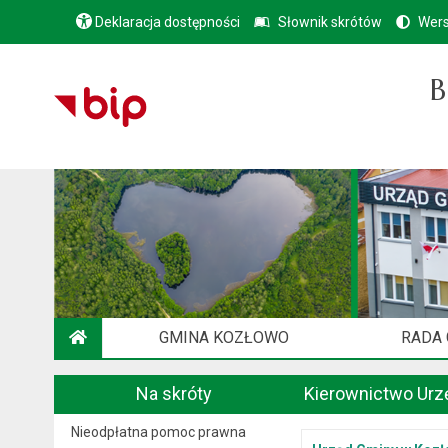
Deklaracja dostępności
Słownik skrótów
Wers
B
GMINA KOZŁOWO
RADA
STRONA GŁÓWNA
Na skróty
Kierownictwo Urz
Nieodpłatna pomoc prawna