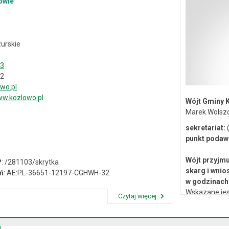
owie
urskie
33
02
wo.pl
w.kozlowo.pl
Wójt Gminy 
Marek Wolsz
sekretariat:
(
punkt podaw
Wójt przyjmu
P
: /281103/skrytka
skarg i wnio
ń
: AE:PL-36651-12197-CGHWH-32
w godzinach 
Wskazane jes
Czytaj więcej
lub osobiste 
Przeczytaj artykuł "Dane kontaktowe"