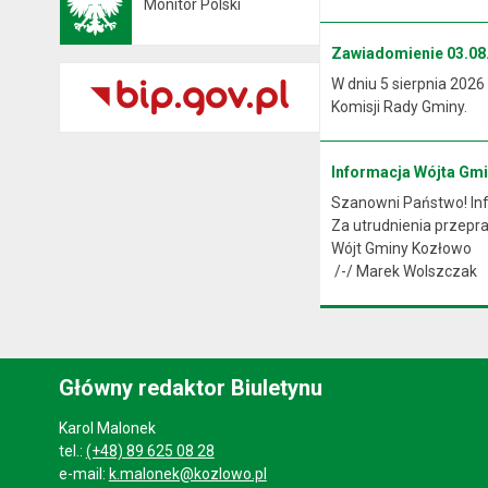
Monitor Polski
Otwiera się w nowej karcie
Zawiadomienie 03.08.
W dniu 5 sierpnia 2026
Komisji Rady Gminy.
Informacja Wójta Gm
Szanowni Państwo! Info
Za utrudnienia przep
Wójt Gminy Kozłowo
/-/ Marek Wolszczak
Główny redaktor Biuletynu
Karol Malonek
tel.:
(+48) 89 625 08 28
e-mail:
k.malonek@kozlowo.pl