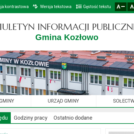
ja kontrastowa
Wersja tekstowa
Gęstość tekstu
Przejdź do głównego menu
Przejdź do mapy serwisu
Przejdź do treści
zresetuj
zmniejsz czcionkę
IULETYN INFORMACJI PUBLICZN
Gmina Kozłowo
 GMINY
URZĄD GMINY
SOŁECT
ędu
Godziny pracy
Ostatnio dodane