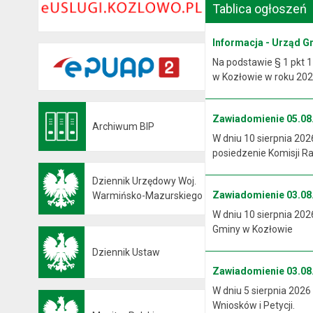
Tablica ogłoszeń
Informacja - Urząd G
Na podstawie § 1 pkt 1
w Kozłowie w roku 2026
Zawiadomienie 05.08.
Archiwum BIP
Otwiera się w nowej karcie
W dniu 10 sierpnia 202
posiedzenie Komisji R
Dziennik Urzędowy Woj.
Zawiadomienie 03.08.
Otwiera się w nowej karcie
Warmińsko-Mazurskiego
W dniu 10 sierpnia 202
Gminy w Kozłowie
Dziennik Ustaw
Otwiera się w nowej karcie
Zawiadomienie 03.08.
W dniu 5 sierpnia 2026
Wniosków i Petycji.