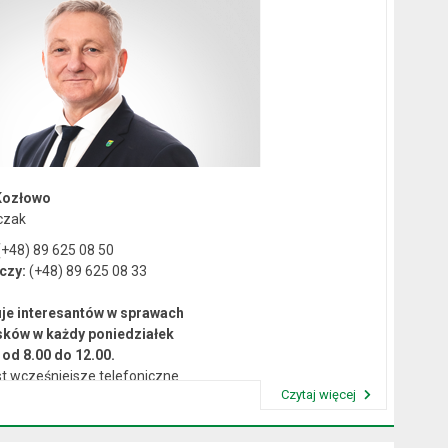
Kozłowo
czak
+48) 89 625 08 50
czy:
(+48) 89 625 08 33
je interesantów w sprawach
sków w każdy poniedziałek
od 8.00 do 12.00.
t wcześniejsze telefoniczne
Czytaj więcej
umówienie się na spotkanie.
Przeczytaj artykuł "Kierownictwo Urzędu"