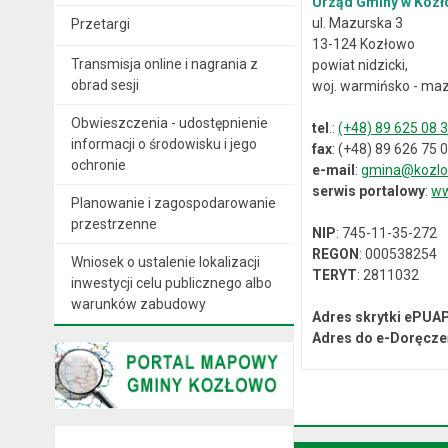
Urząd Gminy w Kozł
ul. Mazurska 3
Przetargi
13-124 Kozłowo
Transmisja online i nagrania z
powiat nidzicki,
obrad sesji
woj. warmińsko - maz
Obwieszczenia - udostępnienie
tel
.:
(+48) 89 625 08 
informacji o środowisku i jego
fax
: (+48) 89 626 75 
ochronie
e-mail
:
gmina@kozlo
serwis portalowy
:
ww
Planowanie i zagospodarowanie
przestrzenne
NIP
: 745-11-35-272
REGON
: 000538254
Wniosek o ustalenie lokalizacji
TERYT
: 2811032
inwestycji celu publicznego albo
warunków zabudowy
Adres skrytki ePUA
Adres do e-Doręcze