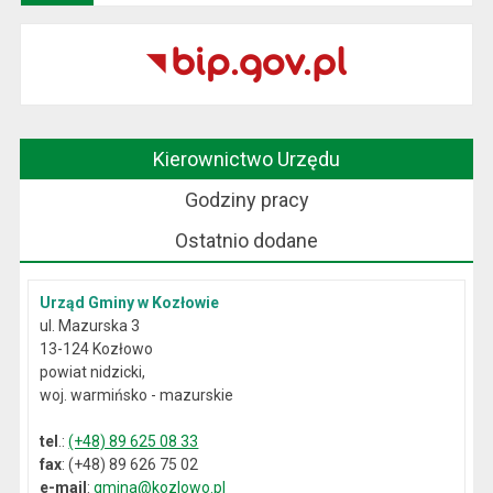
Kierownictwo Urzędu
Godziny pracy
Ostatnio dodane
Urząd Gminy w Kozłowie
ul. Mazurska 3
13-124 Kozłowo
powiat nidzicki,
woj. warmińsko - mazurskie
tel
.:
(+48) 89 625 08 33
fax
: (+48) 89 626 75 02
e-mail
:
gmina@kozlowo.pl