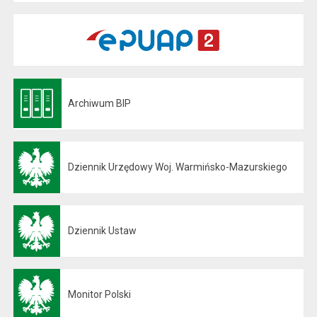
Archiwum BIP
Otwiera się w nowej karcie
Dziennik Urzędowy Woj. Warmińsko-Mazurskiego
Otwiera się w nowej karcie
Dziennik Ustaw
Otwiera się w nowej karcie
Monitor Polski
Otwiera się w nowej karcie