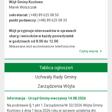
Wójt Gminy Kozłowo
Marek Wolszczak
sekretariat:
(+48) 89 625 08 50
punkt podawczy:
(+48) 89 625 08 33
Wójt przyjmuje interesantów w sprawach
skarg i wniosków w każdy poniedziałek
w godzinach od 8.00 do 12.00.
Wskazane jest wcześniejsze telefoniczne
Czytaj więcej
lub osobiste umówienie się na spotkanie.
Przeczytaj artykuł "Kierownictwo Urzędu"
Tablica ogłoszeń
Uchwały Rady Gminy
Zarządzenia Wójta
Informacja - Urząd Gminy nieczynny 14.08.2026
Na podstawie § 1 pkt 1 Zarządzenia Nr 32/2026 Wójta Gminy
Kozłowo z dnia 1 lipca 2026 roku w sprawie ustalenia dni