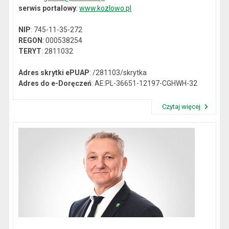
serwis portalowy
:
www.kozlowo.pl
NIP
: 745-11-35-272
REGON
: 000538254
TERYT
: 2811032
Adres skrytki ePUAP
: /281103/skrytka
Adres do e-Doręczeń
: AE:PL-36651-12197-CGHWH-32
Czytaj więcej
Przeczytaj artykuł "Dane kontaktowe"