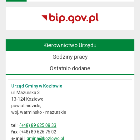
Kierownictwo Urzędu
Godziny pracy
Ostatnio dodane
Urząd Gminy w Kozłowie
ul. Mazurska 3
13-124 Kozłowo
powiat nidzicki,
woj. warmińsko - mazurskie
tel
.:
(+48) 89 625 08 33
fax
: (+48) 89 626 75 02
e-mail
:
gmina@kozlowo.pl