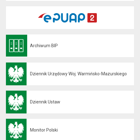
Archiwum BIP
Otwiera się w nowej karcie
Dziennik Urzędowy Woj. Warmińsko-Mazurskiego
Otwiera się w nowej karcie
Dziennik Ustaw
Otwiera się w nowej karcie
Monitor Polski
Otwiera się w nowej karcie