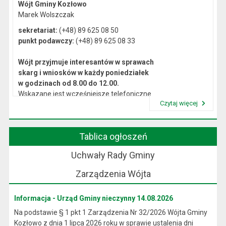
Wójt Gminy Kozłowo
Marek Wolszczak
sekretariat:
(+48) 89 625 08 50
punkt podawczy:
(+48) 89 625 08 33
Wójt przyjmuje interesantów w sprawach
skarg i wniosków w każdy poniedziałek
w godzinach od 8.00 do 12.00.
Wskazane jest wcześniejsze telefoniczne
Czytaj więcej
lub osobiste umówienie się na spotkanie.
Przeczytaj artykuł "Kierownictwo Urzędu"
Tablica ogłoszeń
Uchwały Rady Gminy
Zarządzenia Wójta
Informacja - Urząd Gminy nieczynny 14.08.2026
Na podstawie § 1 pkt 1 Zarządzenia Nr 32/2026 Wójta Gminy
Kozłowo z dnia 1 lipca 2026 roku w sprawie ustalenia dni