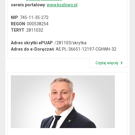
serwis portalowy
:
www.kozlowo.pl
NIP
: 745-11-35-272
REGON
: 000538254
TERYT
: 2811032
Adres skrytki ePUAP
: /281103/skrytka
Adres do e-Doręczeń
: AE:PL-36651-12197-CGHWH-32
Czytaj więcej
Przeczytaj artykuł "Dane kontaktowe"