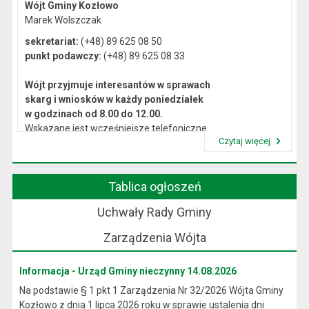
Wójt Gminy Kozłowo
Marek Wolszczak
sekretariat:
(+48) 89 625 08 50
punkt podawczy:
(+48) 89 625 08 33
Wójt przyjmuje interesantów w sprawach
skarg i wniosków w każdy poniedziałek
w godzinach od 8.00 do 12.00.
Wskazane jest wcześniejsze telefoniczne
Czytaj więcej
lub osobiste umówienie się na spotkanie.
Przeczytaj artykuł "Kierownictwo Urzędu"
Tablica ogłoszeń
Uchwały Rady Gminy
Zarządzenia Wójta
Informacja - Urząd Gminy nieczynny 14.08.2026
Na podstawie § 1 pkt 1 Zarządzenia Nr 32/2026 Wójta Gminy
Kozłowo z dnia 1 lipca 2026 roku w sprawie ustalenia dni