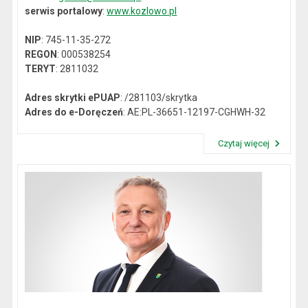
serwis portalowy
:
www.kozlowo.pl
NIP
: 745-11-35-272
REGON
: 000538254
TERYT
: 2811032
Adres skrytki ePUAP
: /281103/skrytka
Adres do e-Doręczeń
: AE:PL-36651-12197-CGHWH-32
Czytaj więcej
Przeczytaj artykuł "Dane kontaktowe"