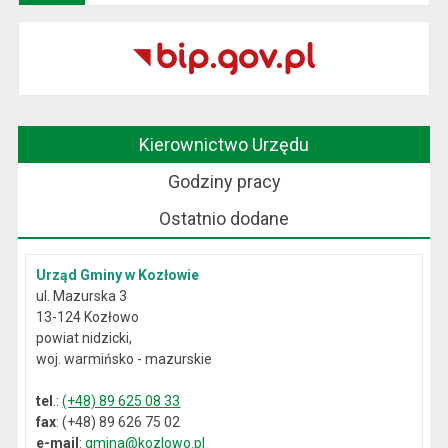
Kierownictwo Urzędu
Godziny pracy
Ostatnio dodane
Urząd Gminy w Kozłowie
ul. Mazurska 3
13-124 Kozłowo
powiat nidzicki,
woj. warmińsko - mazurskie
tel
.:
(+48) 89 625 08 33
fax
: (+48) 89 626 75 02
e-mail
:
gmina@kozlowo.pl