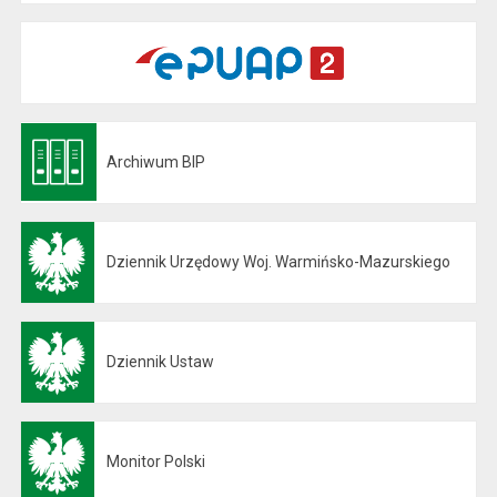
Archiwum BIP
Otwiera się w nowej karcie
Dziennik Urzędowy Woj. Warmińsko-Mazurskiego
Otwiera się w nowej karcie
Dziennik Ustaw
Otwiera się w nowej karcie
Monitor Polski
Otwiera się w nowej karcie