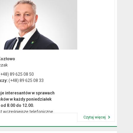
Kozłowo
czak
+48) 89 625 08 50
czy:
(+48) 89 625 08 33
je interesantów w sprawach
sków w każdy poniedziałek
od 8.00 do 12.00.
t wcześniejsze telefoniczne
Czytaj więcej
umówienie się na spotkanie.
Przeczytaj artykuł "Kierownictwo Urzędu"