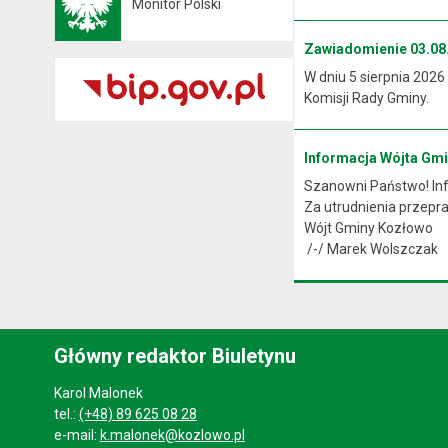
Monitor Polski
Otwiera się w nowej karcie
Zawiadomienie 03.08.
W dniu 5 sierpnia 2026
Komisji Rady Gminy.
Informacja Wójta Gm
Szanowni Państwo! Info
Za utrudnienia przep
Wójt Gminy Kozłowo
/-/ Marek Wolszczak
Główny redaktor Biuletynu
Karol Malonek
tel.:
(+48) 89 625 08 28
e-mail:
k.malonek@kozlowo.pl