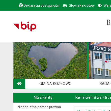
Deklaracja dostępności
Słownik skrótów
Wers
B
GMINA KOZŁOWO
RADA
STRONA GŁÓWNA
Na skróty
Kierownictwo Urz
Nieodpłatna pomoc prawna