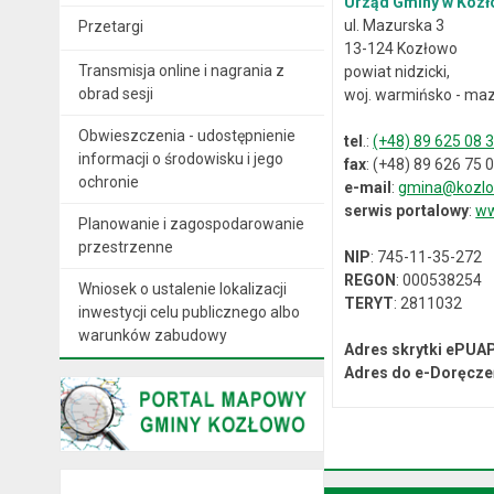
Urząd Gminy w Kozł
ul. Mazurska 3
Przetargi
13-124 Kozłowo
Transmisja online i nagrania z
powiat nidzicki,
obrad sesji
woj. warmińsko - maz
Obwieszczenia - udostępnienie
tel
.:
(+48) 89 625 08 
informacji o środowisku i jego
fax
: (+48) 89 626 75 
ochronie
e-mail
:
gmina@kozlo
serwis portalowy
:
ww
Planowanie i zagospodarowanie
przestrzenne
NIP
: 745-11-35-272
REGON
: 000538254
Wniosek o ustalenie lokalizacji
TERYT
: 2811032
inwestycji celu publicznego albo
warunków zabudowy
Adres skrytki ePUA
Adres do e-Doręcze