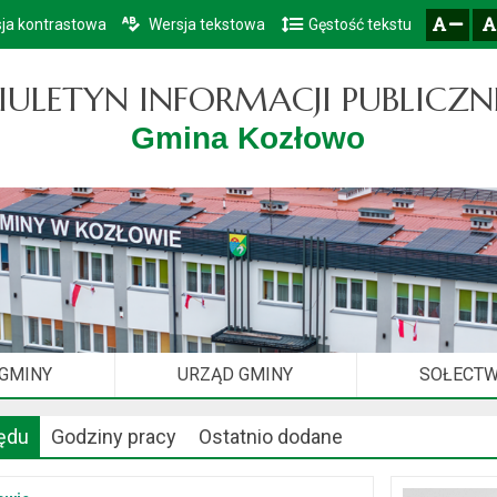
ja kontrastowa
Wersja tekstowa
Gęstość tekstu
Przejdź do głównego menu
Przejdź do mapy serwisu
Przejdź do treści
zresetuj
zmniejsz czcionkę
IULETYN INFORMACJI PUBLICZN
Gmina Kozłowo
 GMINY
URZĄD GMINY
SOŁECT
ędu
Godziny pracy
Ostatnio dodane