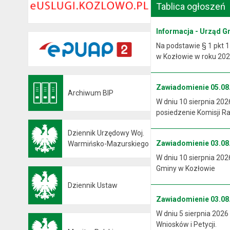
Tablica ogłoszeń
Informacja - Urząd G
Na podstawie § 1 pkt 1
w Kozłowie w roku 2026
Zawiadomienie 05.08.
Archiwum BIP
Otwiera się w nowej karcie
W dniu 10 sierpnia 202
posiedzenie Komisji R
Dziennik Urzędowy Woj.
Zawiadomienie 03.08.
Otwiera się w nowej karcie
Warmińsko-Mazurskiego
W dniu 10 sierpnia 202
Gminy w Kozłowie
Dziennik Ustaw
Otwiera się w nowej karcie
Zawiadomienie 03.08.
W dniu 5 sierpnia 2026
Wniosków i Petycji.