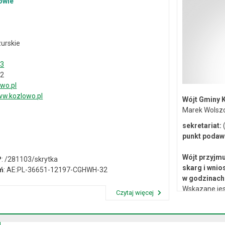
owie
urskie
33
02
wo.pl
w.kozlowo.pl
Wójt Gminy 
Marek Wolsz
sekretariat:
(
punkt podaw
Wójt przyjmu
P
: /281103/skrytka
skarg i wnio
ń
: AE:PL-36651-12197-CGHWH-32
w godzinach 
Wskazane jes
Czytaj więcej
lub osobiste 
Przeczytaj artykuł "Dane kontaktowe"