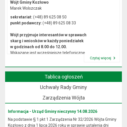
Wójt Gminy Kozłowo
Marek Wolszczak
sekretariat:
(+48) 89 625 08 50
punkt podawczy:
(+48) 89 625 08 33
Wójt przyjmuje interesantów w sprawach
skarg i wniosków w każdy poniedziałek
w godzinach od 8.00 do 12.00.
Wskazane jest wcześniejsze telefoniczne
Czytaj więcej
lub osobiste umówienie się na spotkanie.
Przeczytaj artykuł "Kierownictwo Urzędu"
Tablica ogłoszeń
Uchwały Rady Gminy
Zarządzenia Wójta
Informacja - Urząd Gminy nieczynny 14.08.2026
Na podstawie § 1 pkt 1 Zarządzenia Nr 32/2026 Wójta Gminy
Kozłowo z dnia 1 lipca 2026 roku w sprawie ustalenia dni