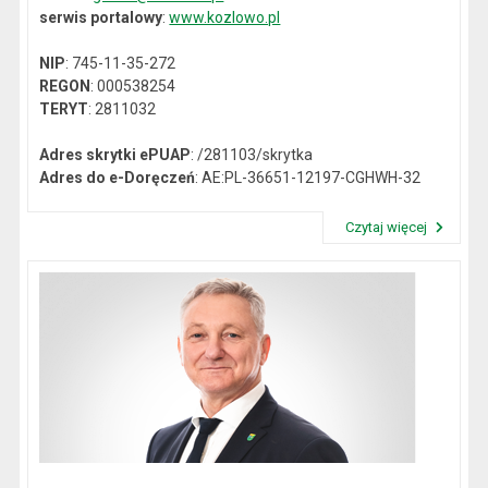
serwis portalowy
:
www.kozlowo.pl
NIP
: 745-11-35-272
REGON
: 000538254
TERYT
: 2811032
Adres skrytki ePUAP
: /281103/skrytka
Adres do e-Doręczeń
: AE:PL-36651-12197-CGHWH-32
Czytaj więcej
Przeczytaj artykuł "Dane kontaktowe"