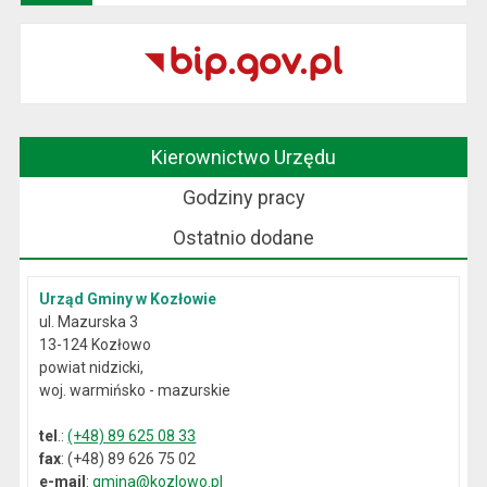
Kierownictwo Urzędu
Godziny pracy
Ostatnio dodane
Urząd Gminy w Kozłowie
ul. Mazurska 3
13-124 Kozłowo
powiat nidzicki,
woj. warmińsko - mazurskie
tel
.:
(+48) 89 625 08 33
fax
: (+48) 89 626 75 02
e-mail
:
gmina@kozlowo.pl