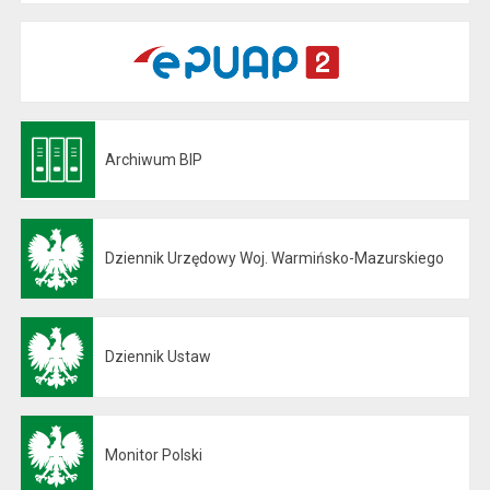
Archiwum BIP
Otwiera się w nowej karcie
Dziennik Urzędowy Woj. Warmińsko-Mazurskiego
Otwiera się w nowej karcie
Dziennik Ustaw
Otwiera się w nowej karcie
Monitor Polski
Otwiera się w nowej karcie