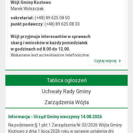
Wójt Gminy Kozłowo
Marek Wolszczak
sekretariat:
(+48) 89 625 08 50
punkt podawczy:
(+48) 89 625 08 33
Wójt przyjmuje interesantów w sprawach
skarg i wniosków w każdy poniedziałek
w godzinach od 8.00 do 12.00.
Wskazane jest wcześniejsze telefoniczne
Czytaj więcej
lub osobiste umówienie się na spotkanie.
Przeczytaj artykuł "Kierownictwo Urzędu"
Tablica ogłoszeń
Uchwały Rady Gminy
Zarządzenia Wójta
Informacja - Urząd Gminy nieczynny 14.08.2026
Na podstawie § 1 pkt 1 Zarządzenia Nr 32/2026 Wójta Gminy
Kozłowo z dnia 1 lipca 2026 roku w sprawie ustalenia dni