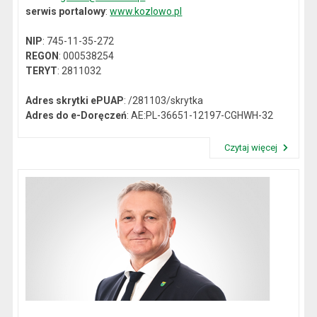
serwis portalowy
:
www.kozlowo.pl
NIP
: 745-11-35-272
REGON
: 000538254
TERYT
: 2811032
Adres skrytki ePUAP
: /281103/skrytka
Adres do e-Doręczeń
: AE:PL-36651-12197-CGHWH-32
Czytaj więcej
Przeczytaj artykuł "Dane kontaktowe"