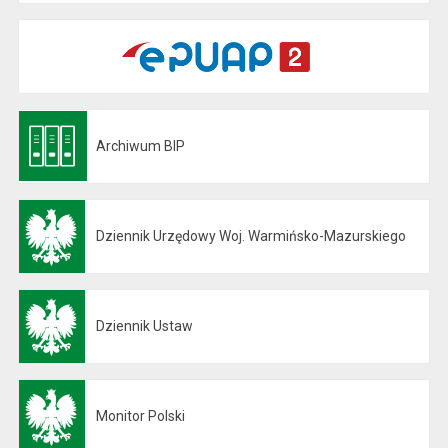
Archiwum BIP
Otwiera się w nowej karcie
Dziennik Urzędowy Woj. Warmińsko-Mazurskiego
Otwiera się w nowej karcie
Dziennik Ustaw
Otwiera się w nowej karcie
Monitor Polski
Otwiera się w nowej karcie