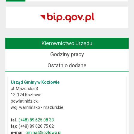
Kierownictwo Urzędu
Godziny pracy
Ostatnio dodane
Urząd Gminy w Kozłowie
ul. Mazurska 3
13-124 Kozłowo
powiat nidzicki,
woj. warmińsko - mazurskie
tel
.:
(+48) 89 625 08 33
fax
: (+48) 89 626 75 02
e-mail
:
gmina@kozlowo.pl