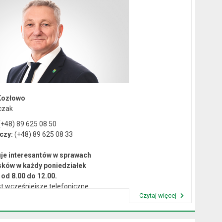
Kozłowo
czak
+48) 89 625 08 50
czy:
(+48) 89 625 08 33
je interesantów w sprawach
sków w każdy poniedziałek
od 8.00 do 12.00.
t wcześniejsze telefoniczne
Czytaj więcej
umówienie się na spotkanie.
Przeczytaj artykuł "Kierownictwo Urzędu"