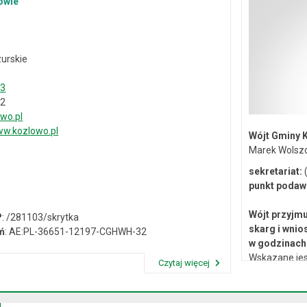
owie
urskie
33
02
wo.pl
w.kozlowo.pl
Wójt Gminy 
Marek Wolsz
sekretariat:
(
punkt podaw
Wójt przyjmu
P
: /281103/skrytka
skarg i wnio
ń
: AE:PL-36651-12197-CGHWH-32
w godzinach 
Wskazane jes
Czytaj więcej
lub osobiste 
Przeczytaj artykuł "Dane kontaktowe"