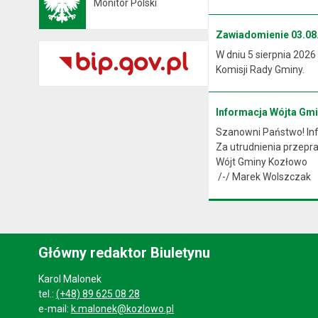
Monitor Polski
Otwiera się w nowej karcie
Zawiadomienie 03.08.
W dniu 5 sierpnia 2026
Komisji Rady Gminy.
Informacja Wójta Gm
Szanowni Państwo! Info
Za utrudnienia przep
Wójt Gminy Kozłowo
/-/ Marek Wolszczak
Główny redaktor Biuletynu
Karol Malonek
tel.:
(+48) 89 625 08 28
e-mail:
k.malonek@kozlowo.pl