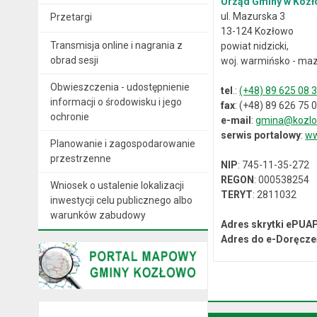
Urząd Gminy w Kozł
ul. Mazurska 3
Przetargi
13-124 Kozłowo
Transmisja online i nagrania z
powiat nidzicki,
obrad sesji
woj. warmińsko - maz
Obwieszczenia - udostępnienie
tel
.:
(+48) 89 625 08 
informacji o środowisku i jego
fax
: (+48) 89 626 75 
ochronie
e-mail
:
gmina@kozlo
serwis portalowy
:
ww
Planowanie i zagospodarowanie
przestrzenne
NIP
: 745-11-35-272
REGON
: 000538254
Wniosek o ustalenie lokalizacji
TERYT
: 2811032
inwestycji celu publicznego albo
warunków zabudowy
Adres skrytki ePUA
Adres do e-Doręcze