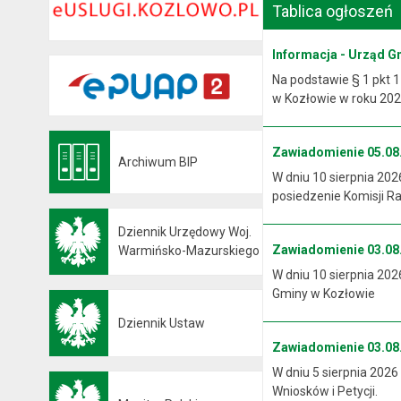
Tablica ogłoszeń
Informacja - Urząd G
Na podstawie § 1 pkt 1
w Kozłowie w roku 2026
Zawiadomienie 05.08.
Archiwum BIP
Otwiera się w nowej karcie
W dniu 10 sierpnia 202
posiedzenie Komisji R
Dziennik Urzędowy Woj.
Zawiadomienie 03.08.
Otwiera się w nowej karcie
Warmińsko-Mazurskiego
W dniu 10 sierpnia 202
Gminy w Kozłowie
Dziennik Ustaw
Otwiera się w nowej karcie
Zawiadomienie 03.08.
W dniu 5 sierpnia 2026
Wniosków i Petycji.