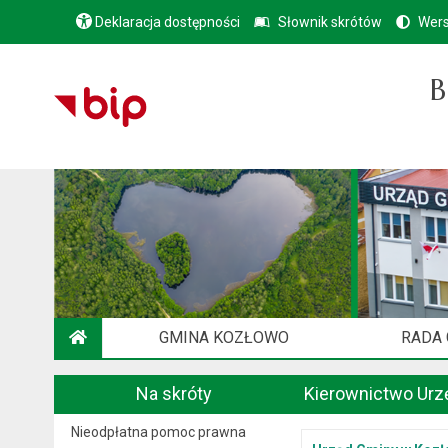
Deklaracja dostępności
Słownik skrótów
Wers
B
GMINA KOZŁOWO
RADA
STRONA GŁÓWNA
Na skróty
Kierownictwo Urz
Nieodpłatna pomoc prawna