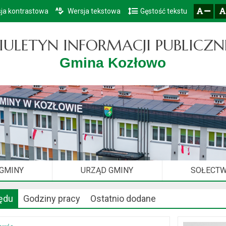
ja kontrastowa
Wersja tekstowa
Gęstość tekstu
Przejdź do głównego menu
Przejdź do mapy serwisu
Przejdź do treści
zresetuj
zmniejsz czcionkę
IULETYN INFORMACJI PUBLICZN
Gmina Kozłowo
 GMINY
URZĄD GMINY
SOŁECT
ędu
Godziny pracy
Ostatnio dodane