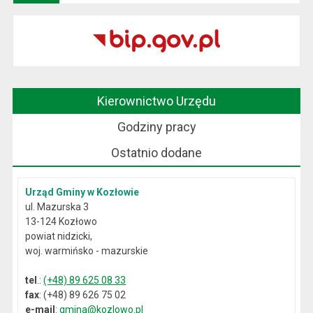
Kierownictwo Urzędu
Godziny pracy
Ostatnio dodane
Urząd Gminy w Kozłowie
ul. Mazurska 3
13-124 Kozłowo
powiat nidzicki,
woj. warmińsko - mazurskie
tel
.:
(+48) 89 625 08 33
fax
: (+48) 89 626 75 02
e-mail
:
gmina@kozlowo.pl