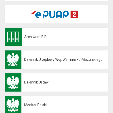
Archiwum BIP
Otwiera się w nowej karcie
Dziennik Urzędowy Woj. Warmińsko-Mazurskiego
Otwiera się w nowej karcie
Dziennik Ustaw
Otwiera się w nowej karcie
Monitor Polski
Otwiera się w nowej karcie