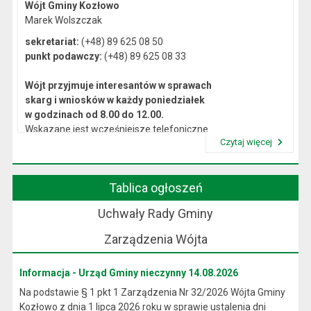
Wójt Gminy Kozłowo
Marek Wolszczak
sekretariat:
(+48) 89 625 08 50
punkt podawczy:
(+48) 89 625 08 33
Wójt przyjmuje interesantów w sprawach
skarg i wniosków w każdy poniedziałek
w godzinach od 8.00 do 12.00.
Wskazane jest wcześniejsze telefoniczne
Czytaj więcej
lub osobiste umówienie się na spotkanie.
Przeczytaj artykuł "Kierownictwo Urzędu"
Tablica ogłoszeń
Uchwały Rady Gminy
Zarządzenia Wójta
Informacja - Urząd Gminy nieczynny 14.08.2026
Na podstawie § 1 pkt 1 Zarządzenia Nr 32/2026 Wójta Gminy
Kozłowo z dnia 1 lipca 2026 roku w sprawie ustalenia dni