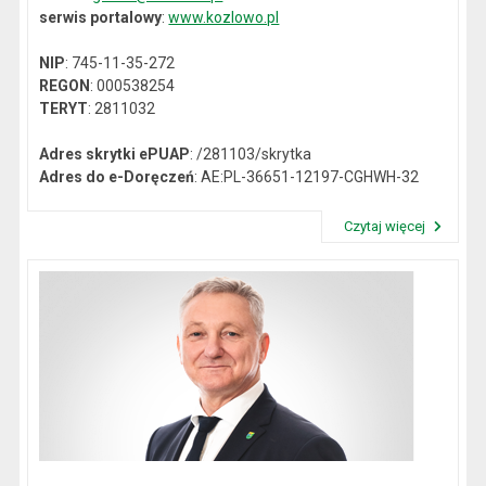
serwis portalowy
:
www.kozlowo.pl
NIP
: 745-11-35-272
REGON
: 000538254
TERYT
: 2811032
Adres skrytki ePUAP
: /281103/skrytka
Adres do e-Doręczeń
: AE:PL-36651-12197-CGHWH-32
Czytaj więcej
Przeczytaj artykuł "Dane kontaktowe"