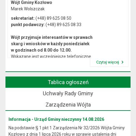
Wójt Gminy Kozłowo
Marek Wolszczak
sekretariat:
(+48) 89 625 08 50
punkt podawczy:
(+48) 89 625 08 33
Wójt przyjmuje interesantów w sprawach
skarg i wniosków w każdy poniedziałek
w godzinach od 8.00 do 12.00.
Wskazane jest wcześniejsze telefoniczne
Czytaj więcej
lub osobiste umówienie się na spotkanie.
Przeczytaj artykuł "Kierownictwo Urzędu"
Tablica ogłoszeń
Uchwały Rady Gminy
Zarządzenia Wójta
Informacja - Urząd Gminy nieczynny 14.08.2026
Na podstawie § 1 pkt 1 Zarządzenia Nr 32/2026 Wójta Gminy
Kozłowo z dnia 1 lipca 2026 roku w sprawie ustalenia dni