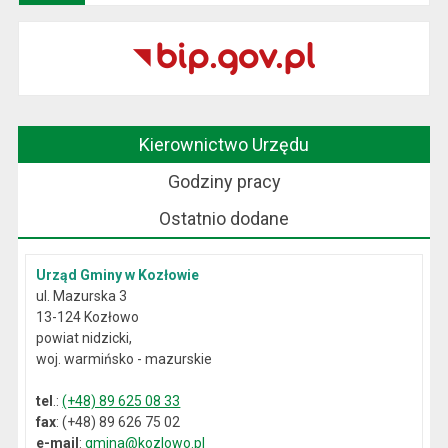
Kierownictwo Urzędu
Godziny pracy
Ostatnio dodane
Urząd Gminy w Kozłowie
ul. Mazurska 3
13-124 Kozłowo
powiat nidzicki,
woj. warmińsko - mazurskie
tel
.:
(+48) 89 625 08 33
fax
: (+48) 89 626 75 02
e-mail
:
gmina@kozlowo.pl