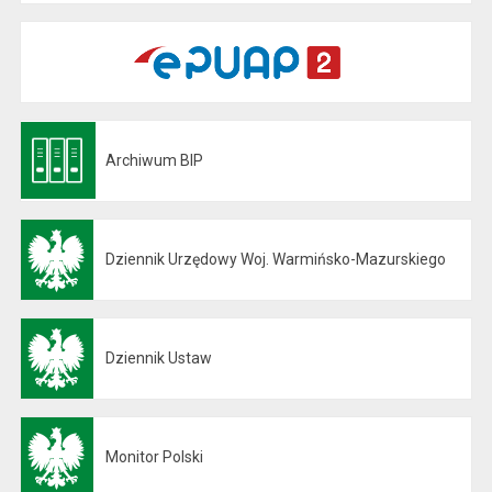
Archiwum BIP
Otwiera się w nowej karcie
Dziennik Urzędowy Woj. Warmińsko-Mazurskiego
Otwiera się w nowej karcie
Dziennik Ustaw
Otwiera się w nowej karcie
Monitor Polski
Otwiera się w nowej karcie