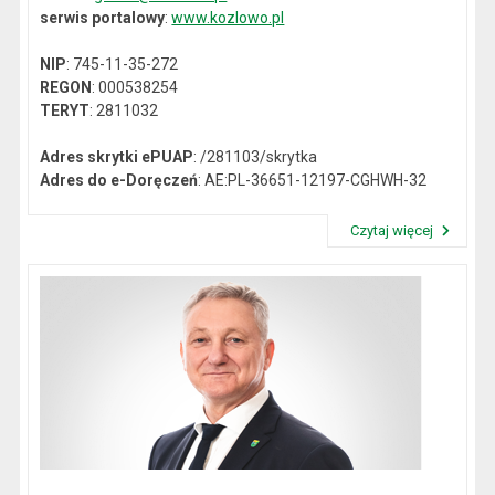
serwis portalowy
:
www.kozlowo.pl
NIP
: 745-11-35-272
REGON
: 000538254
TERYT
: 2811032
Adres skrytki ePUAP
: /281103/skrytka
Adres do e-Doręczeń
: AE:PL-36651-12197-CGHWH-32
Czytaj więcej
Przeczytaj artykuł "Dane kontaktowe"