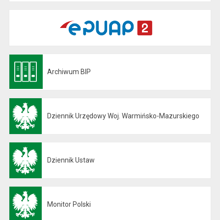
Archiwum BIP
Otwiera się w nowej karcie
Dziennik Urzędowy Woj. Warmińsko-Mazurskiego
Otwiera się w nowej karcie
Dziennik Ustaw
Otwiera się w nowej karcie
Monitor Polski
Otwiera się w nowej karcie