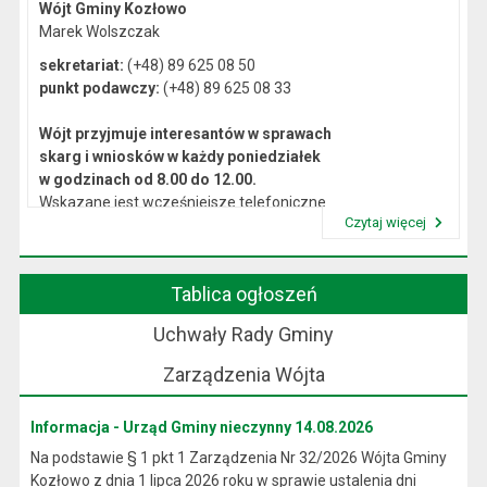
Wójt Gminy Kozłowo
Marek Wolszczak
sekretariat:
(+48) 89 625 08 50
punkt podawczy:
(+48) 89 625 08 33
Wójt przyjmuje interesantów w sprawach
skarg i wniosków w każdy poniedziałek
w godzinach od 8.00 do 12.00.
Wskazane jest wcześniejsze telefoniczne
Czytaj więcej
lub osobiste umówienie się na spotkanie.
Przeczytaj artykuł "Kierownictwo Urzędu"
Tablica ogłoszeń
Uchwały Rady Gminy
Zarządzenia Wójta
Informacja - Urząd Gminy nieczynny 14.08.2026
Na podstawie § 1 pkt 1 Zarządzenia Nr 32/2026 Wójta Gminy
Kozłowo z dnia 1 lipca 2026 roku w sprawie ustalenia dni