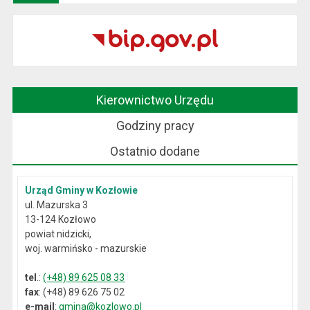
Kierownictwo Urzędu
Godziny pracy
Ostatnio dodane
Urząd Gminy w Kozłowie
ul. Mazurska 3
13-124 Kozłowo
powiat nidzicki,
woj. warmińsko - mazurskie
tel
.:
(+48) 89 625 08 33
fax
: (+48) 89 626 75 02
e-mail
:
gmina@kozlowo.pl