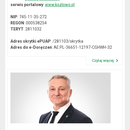
serwis portalowy
:
www.kozlowo.pl
NIP
: 745-11-35-272
REGON
: 000538254
TERYT
: 2811032
Adres skrytki ePUAP
: /281103/skrytka
Adres do e-Doręczeń
: AE:PL-36651-12197-CGHWH-32
Czytaj więcej
Przeczytaj artykuł "Dane kontaktowe"