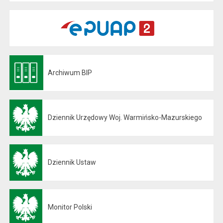
Archiwum BIP
Otwiera się w nowej karcie
Dziennik Urzędowy Woj. Warmińsko-Mazurskiego
Otwiera się w nowej karcie
Dziennik Ustaw
Otwiera się w nowej karcie
Monitor Polski
Otwiera się w nowej karcie