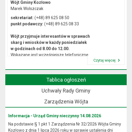
Wójt Gminy Kozłowo
Marek Wolszczak
sekretariat:
(+48) 89 625 08 50
punkt podawczy:
(+48) 89 625 08 33
Wójt przyjmuje interesantów w sprawach
skarg i wniosków w każdy poniedziałek
w godzinach od 8.00 do 12.00.
Wskazane jest wcześniejsze telefoniczne
Czytaj więcej
lub osobiste umówienie się na spotkanie.
Przeczytaj artykuł "Kierownictwo Urzędu"
Tablica ogłoszeń
Uchwały Rady Gminy
Zarządzenia Wójta
Informacja - Urząd Gminy nieczynny 14.08.2026
Na podstawie § 1 pkt 1 Zarządzenia Nr 32/2026 Wójta Gminy
Kozłowo z dnia 1 lipca 2026 roku w sprawie ustalenia dni