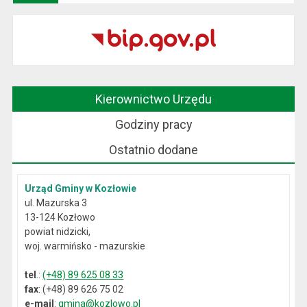
Kierownictwo Urzędu
Godziny pracy
Ostatnio dodane
Urząd Gminy w Kozłowie
ul. Mazurska 3
13-124 Kozłowo
powiat nidzicki,
woj. warmińsko - mazurskie
tel
.:
(+48) 89 625 08 33
fax
: (+48) 89 626 75 02
e-mail
:
gmina@kozlowo.pl