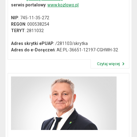
serwis portalowy
:
www.kozlowo.pl
NIP
: 745-11-35-272
REGON
: 000538254
TERYT
: 2811032
Adres skrytki ePUAP
: /281103/skrytka
Adres do e-Doręczeń
: AE:PL-36651-12197-CGHWH-32
Czytaj więcej
Przeczytaj artykuł "Dane kontaktowe"