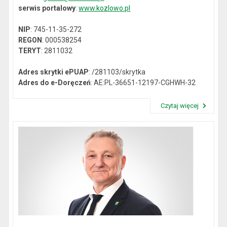
serwis portalowy
:
www.kozlowo.pl
NIP
: 745-11-35-272
REGON
: 000538254
TERYT
: 2811032
Adres skrytki ePUAP
: /281103/skrytka
Adres do e-Doręczeń
: AE:PL-36651-12197-CGHWH-32
Czytaj więcej
Przeczytaj artykuł "Dane kontaktowe"