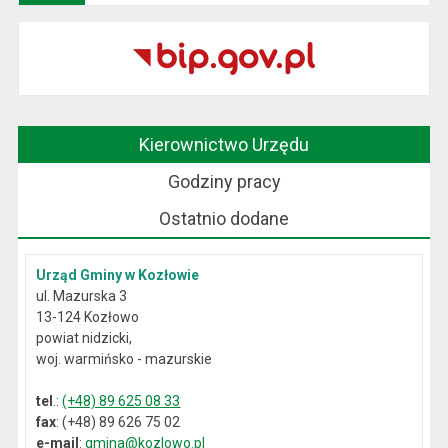
Kierownictwo Urzędu
Godziny pracy
Ostatnio dodane
Urząd Gminy w Kozłowie
ul. Mazurska 3
13-124 Kozłowo
powiat nidzicki,
woj. warmińsko - mazurskie
tel
.:
(+48) 89 625 08 33
fax
: (+48) 89 626 75 02
e-mail
:
gmina@kozlowo.pl