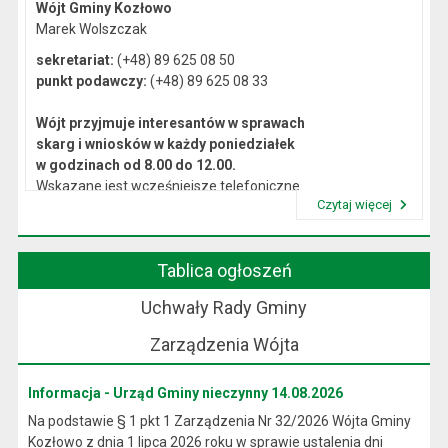
Wójt Gminy Kozłowo
Marek Wolszczak
sekretariat:
(+48) 89 625 08 50
punkt podawczy:
(+48) 89 625 08 33
Wójt przyjmuje interesantów w sprawach
skarg i wniosków w każdy poniedziałek
w godzinach od 8.00 do 12.00.
Wskazane jest wcześniejsze telefoniczne
Czytaj więcej
lub osobiste umówienie się na spotkanie.
Przeczytaj artykuł "Kierownictwo Urzędu"
Tablica ogłoszeń
Uchwały Rady Gminy
Zarządzenia Wójta
Informacja - Urząd Gminy nieczynny 14.08.2026
Na podstawie § 1 pkt 1 Zarządzenia Nr 32/2026 Wójta Gminy
Kozłowo z dnia 1 lipca 2026 roku w sprawie ustalenia dni