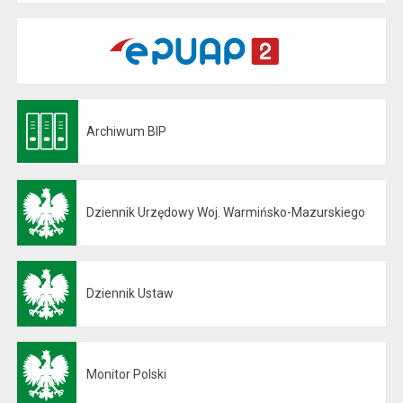
Archiwum BIP
Otwiera się w nowej karcie
Dziennik Urzędowy Woj. Warmińsko-Mazurskiego
Otwiera się w nowej karcie
Dziennik Ustaw
Otwiera się w nowej karcie
Monitor Polski
Otwiera się w nowej karcie